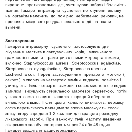
виражене протизапальна дія, зменшуючи набряк і болючість
тканин. Гамарет інтрамарна суспензія по ступеня впливу
на організм належить до помірно небезпечно речовин, не
проявляє місцевого роздразнювального дії на ткани
вымени.
Застосування
Гамарета інтрамарну суспензію застосовують для
лікування мастита в лактувальних корів, викликаного
грампостільними и грамотривальними мікроорганізмами,
включно Staphylococcus aureus, Streptococcus agalactiae,
Streptococcus dysagalactiae, Streptococcus uberis и
Escherichia coli. Перед застосуванням препарата молоко (
секрет ) з хворих на четвертею виміни видають повністю і
утилізують. Біль четверть вымени і сосок миє теплою водою
з милом і висушують стерильною марлевої серветкою, потім
у канал соска вводять канюлю шприца й обережно
вичавлюють вміст. Після цього канюлю витягають, верхівку
соска перетискають пальцями та злегка масажують сосок
знизу вгору впродовж 1-2 хвилини для кращого розподілу
лікарського засоби. При важкому течії маститу введення
лікарського засобу повторюють через 24 або 48 годин.
Гамарет вводять інтрацистернально.