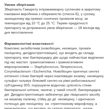
Умови зберігання
Зберігають Гамарету інтрамаммарну суспензію в закритому
пакованні виробника з обережністю (список Б), у сухому,
захищеному від прямих сонячних променів місці, за
температури від 10 °C до 25 °C. Термін придатності
препарату за дотримання умов зберігання — 18 місяців від
дня виготовлення.
Фармакологічні властивості
Комплекс антибіотиків (новобіоцин, неоміцин, прокаїн
пеніциліну, дигідрострептоміцин), що входять до складу
препарату, має бактерицидну дію щодо найчастіше виділених
під час мастил грампозитивних і грамнегативних
мікроорганізмів — Staphylococcus, Streptococcus,
Corynebacterium і Escherichia. Новобіоцин пригнічує синтез
клітинної стінки бактерій через інактивацію ензиму; неоміцину
сульфат гальмує білковий синтез на рівні рибосомальної
суб'єдиниці 30S, порушуючи водночас цілісність стінки
бактеріальної клітини, чинячи, у такий спосіб, бактерицидна
дія. Дигідрострептоміцин забезпечує дію лікарського засобу
на кишкову паличку, стійку до дії неоміцину, і одночасно
потенцує дію пеніциліну на стрептококову мікрофлору, а
переднізолон, що входить до складу препарату, надає