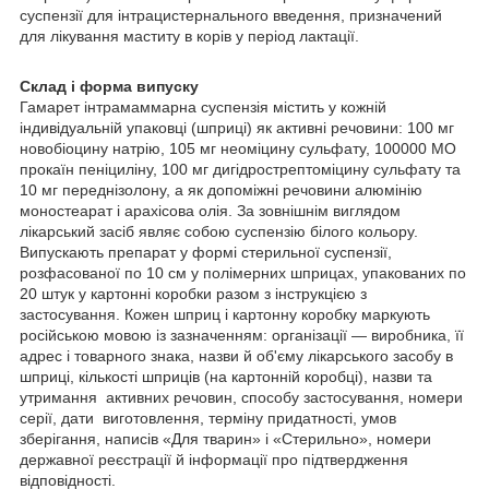
суспензії для інтрацистернального введення, призначений
для лікування маститу в корів у період лактації.
Склад і форма випуску
Гамарет інтрамаммарна суспензія містить у кожній
індивідуальній упаковці (шприці) як активні речовини: 100 мг
новобіоцину натрію, 105 мг неоміцину сульфату, 100000 МО
прокаїн пеніциліну, 100 мг дигідрострептоміцину сульфату та
10 мг переднізолону, а як допоміжні речовини алюмінію
моностеарат і арахісова олія. За зовнішнім виглядом
лікарський засіб являє собою суспензію білого кольору.
Випускають препарат у формі стерильної суспензії,
розфасованої по 10 см у полімерних шприцах, упакованих по
20 штук у картонні коробки разом з інструкцією з
застосування. Кожен шприц і картонну коробку маркують
російською мовою із зазначенням: організації — виробника, її
адрес і товарного знака, назви й об'єму лікарського засобу в
шприці, кількості шприців (на картонній коробці), назви та
утримання активних речовин, способу застосування, номери
серії, дати виготовлення, терміну придатності, умов
зберігання, написів «Для тварин» і «Стерильно», номери
державної реєстрації й інформації про підтвердження
відповідності.