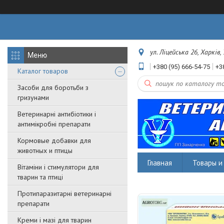
ул. Ліцейська 26, Харків,
+380 (95) 666-54-75
+3
Каталог товаров
Засоби для боротьби з
гризунами
Ветеринарні антибіотики і
антимікробні препарати
Кормовые добавки для
животных и птицы
Главная
Товары и 
Вітаміни і стимулятори для
тварин та птиці
Протипаразитарні ветеринарні
препарати
Креми і мазі для тварин