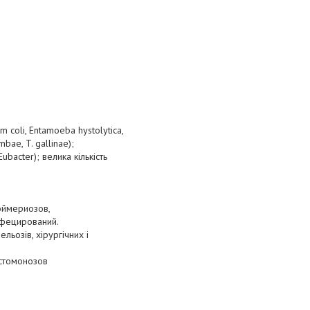
 coli, Entamoeba hystolytica,
bae, T. gallinae);
bacter); велика кількість
эймериозов,
инфецирований.
ьозів, хірургічних і
истомонозов