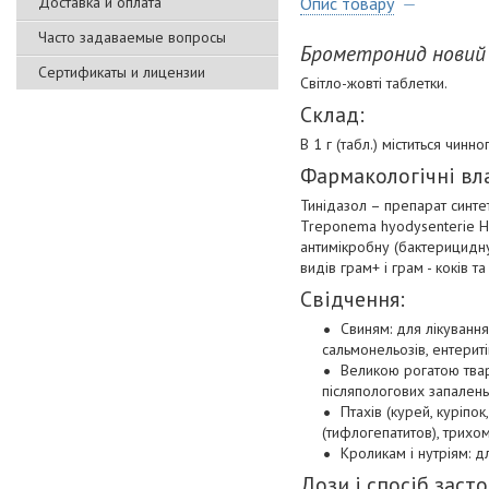
Доставка и оплата
Опис товару
Часто задаваемые вопросы
Брометронид нови
Сертификаты и лицензии
Світло-жовті таблетки.
Склад:
В 1 г (табл.) міститься чинно
Фармакологічні вл
Тинідазол – препарат синтет
Treponema hyodysenterie Hist
антимікробну (бактерицидну)
видів грам+ і грам - коків та 
Свідчення:
Свиням: для лікуванн
сальмонельозів, ентерит
Великою рогатою твари
післяпологових запалень
Птахів (курей, куріпо
(тифлогепатитов), трихо
Кроликам і нутріям: д
Дози і спосіб заст