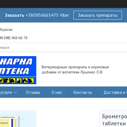
Заказать
+380956665475 Viber
Заказать препараты
 Україна
80 (98) 563-62-73
Ветеринарные препараты и кормовые
добавки от ветаптеки Луценко О.В.
услуги
Отзывы
О нас
Контакты
Доставка и 
Брометро
таблетки