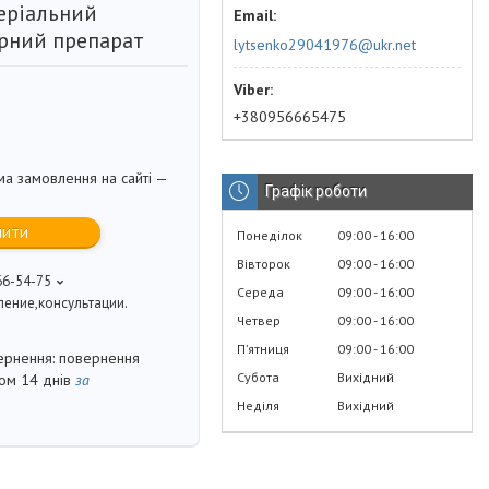
еріальний
рний препарат
lytsenko29041976@ukr.net
+380956665475
ма замовлення на сайті —
Графік роботи
пити
Понеділок
09:00
16:00
Вівторок
09:00
16:00
66-54-75
Середа
09:00
16:00
ение,консультации.
Четвер
09:00
16:00
Пʼятниця
09:00
16:00
повернення
Субота
Вихідний
гом 14 днів
за
Неділя
Вихідний