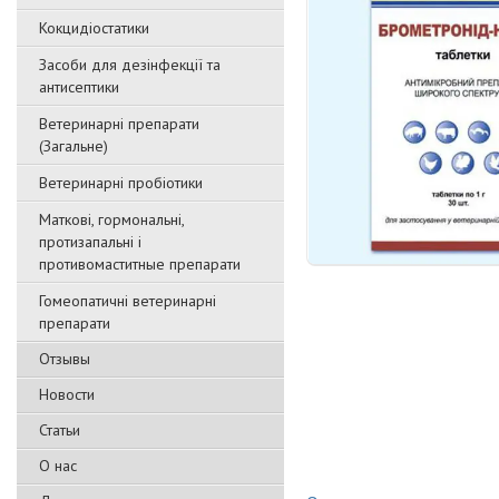
Кокцидіостатики
Засоби для дезінфекції та
антисептики
Ветеринарні препарати
(Загальне)
Ветеринарні пробіотики
Маткові, гормональні,
протизапальні і
противомаститные препарати
Гомеопатичні ветеринарні
препарати
Отзывы
Новости
Статьи
О нас