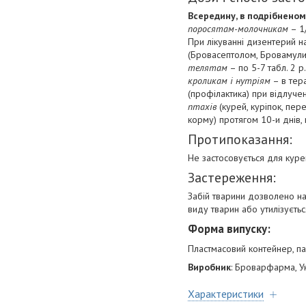
Всередину, в подрібненому
поросятам-молочникам
– 1/
При лікуванні дизентерий 
(Бровасептолом, Бровамули
телятам
– по 5-7 табл. 2 
кроликам і нутріям
– в тера
(профілактика) при відлучен
птахів
(курей, куріпок, пер
корму) протягом 10-и днів, 
Протипоказання:
Не застосовується для куре
Застереження:
Забій тварини дозволено н
виду тварин або утилізуєтьс
Форма випуску:
Пластмасовий контейнер, па
Виробник
: Броварфарма, У
Характеристики