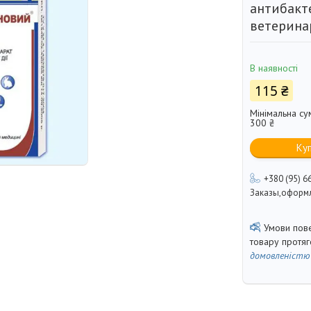
антибакт
ветерина
В наявності
115 ₴
Мінімальна су
300 ₴
Ку
+380 (95) 6
Заказы,оформл
товару протя
домовленістю