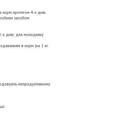
в корм протягом 4-х днів.
кробним засобом
3-х днів; для молодняку
додаванням в корм (на 1 кг
згодовують непродуктивному
шт.