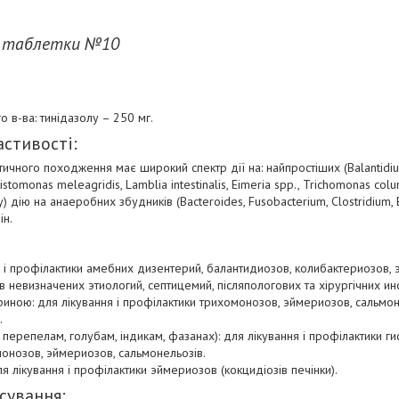
й таблетки №10
го в-ва: тинідазолу – 250 мг.
астивості:
ичного походження має широкий спектр дії на: найпростіших (Balantidium
omonas meleagridis, Lamblia intestinalis, Eimeria spp., Trichomonas colum
 дію на анаеробних збудників (Bacteroides, Fusobacterium, Clostridium, Eu
ін.
я і профілактики амебних дизентерий, балантидиозов, колибактериозов, 
ів невизначених этиологий, септицемий, післяпологових та хірургічних 
ною: для лікування і профілактики трихомонозов, эймериозов, сальмонел
.
к, перепелам, голубам, індикам, фазанах): для лікування і профілактики г
монозов, эймериозов, сальмонельозів.
ля лікування і профілактики эймериозов (кокцидіозів печінки).
осування: