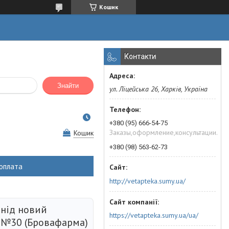
Кошик
Контакти
Знайти
ул. Ліцейська 26, Харків, Україна
+380 (95) 666-54-75
Заказы,оформление,консультации.
Кошик
+380 (98) 563-62-73
оплата
http://vetapteka.sumy.ua/
нід новий
https://vetapteka.sumy.ua/ua/
 №30 (Бровафарма)