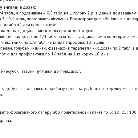
 вигляді в дозах:
4 табл., а подсвинкам – 0,5 табл. на 1 голову 2 р. в день з додаванням 
на 7-10-й день, повторюють лікування Брометронидом або іншим антимі
ном або ін) для профілактики;
р. на день з додаванням в корм протягом 3-х днів;
певтичних дозах по 1/4 табл. на кг тіла з додаванням в корм протягом 
ні від матки по 1/8 табл. на кг тіла впродовж 10-и днів;
епелам, голубам, індикам, фазанах)- в терапевтичних дозах по 2 табл. з 
потім для профілактики по 1-ї табл. на 1 кг корму 10 днів.
й-несучок і тварин чутливих до тинидазолу.
а 8 добу після останнього прийому препарату. До цього терміну м'ясо 
я.
кет з фольгованого паперу або поліетиленовий пакет по 6; 10; 25; 100 
країна.