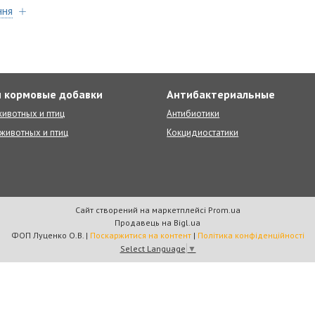
ння
 кормовые добавки
Антибактериальные
ивотных и птиц
Антибиотики
животных и птиц
Кокцидиостатики
Сайт створений на маркетплейсі
Prom.ua
Продавець на Bigl.ua
ФОП Луценко О.В. |
Поскаржитися на контент
|
Політика конфіденційності
Select Language
▼