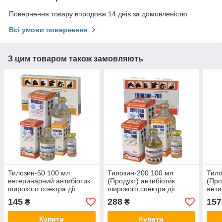
Повернення товару впродовж 14 днів за домовленістю
Всі умови повернення
З цим товаром також замовляють
Тилозин-50 100 мл
Тилозин-200 100 мл
Тило
ветеринарний антибіотик
(Продукт) антибіотик
(Про
широкого спектра дії
широкого спектра дії
анти
спек
145
288
157
₴
₴
Купити
Купити