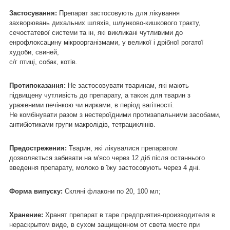
Застосування:
Препарат застосовують для лікування
захворювань дихальних шляхів, шлунково-кишкового тракту,
сечостатевої системи та ін, які викликані чутливими до
енрофлоксацину мікроорганізмами, у великої і дрібної рогатої
худоби, свиней,
с/г птиці, собак, котів.
Протипоказання:
Не застосовувати тваринам, які мають
підвищену чутливість до препарату, а також для тварин з
ураженими печінкою чи нирками, в період вагітності.
Не комбінувати разом з нестероїдними протизапальними засобами,
антибіотиками групи макролідів, тетрациклінів.
Предострежения:
Тварин, які лікувалися препаратом
дозволяється забивати на м'ясо через 12 діб після останнього
введення препарату, молоко в їжу застосовують через 4 дні.
Форма випуску:
Скляні флакони по 20, 100 мл;
Хранение:
Хранят препарат в таре предприятия-производителя в
нераскрытом виде, в сухом защищенном от света месте при