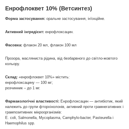
Енрофлоквет 10% (Ветсинтез)
Форма застосування:
оральне застосування, ін'єкційне.
Активний інгредієнт:
енрофлоксацин.
Фасовка:
флакон 20 мл, флакон 100 мл
Прозора, масляниста рідина, від безбарвного до світло-жовтого
кольору.
Склад:
«енрофлоквет 10%» містить:
енрофлоксацину — 100 мг;
розчинник – до 1 мг.
Фармакологічні властивості:
Енрофлоксацин — антибіотик, який
належить до групи фторхінолонів, активний проти грамнегативних і
грампозитивних мікроорганізмів:
Е. colі, Salmonella, Mycoplasma, Camphylo-bacter, Pasteurella і
Haemophіlus spp.