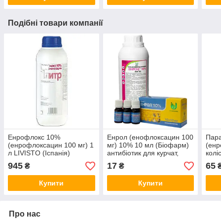
Подібні товари компанії
Енрофлокс 10%
Енрол (енофлоксацин 100
Пара
(енрофлоксацин 100 мг) 1
мг) 10% 10 мл (Біофарм)
(енр
л LIVISTO (Іспанія)
антибіотик для курчат,
колі
антибіотик широкого
індичка, бройлерів,
МО, 
945
17
65
₴
₴
спектра дії для бройлерів
каченят і гусашок
мл а
Купити
Купити
Про нас