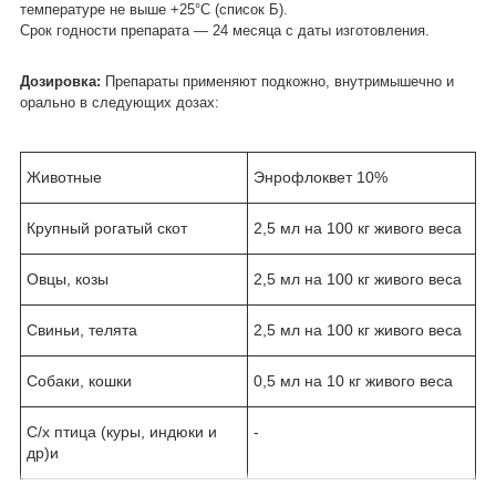
температуре не выше +25°С (список Б).
Срок годности препарата — 24 месяца с даты изготовления.
Дозировка:
Препараты применяют подкожно, внутримышечно и
орально в следующих дозах:
Животные
Энрофлоквет 10%
Крупный рогатый скот
2,5 мл на 100 кг живого веса
Овцы, козы
2,5 мл на 100 кг живого веса
Свиньи, телята
2,5 мл на 100 кг живого веса
Собаки, кошки
0,5 мл на 10 кг живого веса
С/х птица (куры, индюки и
-
др)и