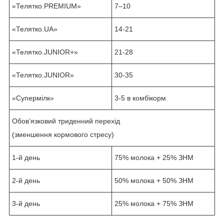
«Телятко.PREMIUM»
7–10
«Телятко.UA»
14-21
«Телятко.JUNIOR+»
21-28
«Телятко.JUNIOR»
30-35
«Супермілк»
3-5 в комбікорм
Обов’язковий триденний перехід
(зменшення кормового стресу)
1-й день
75% молока + 25% ЗНМ
2-й день
50% молока + 50% ЗНМ
3-й день
25% молока + 75% ЗНМ