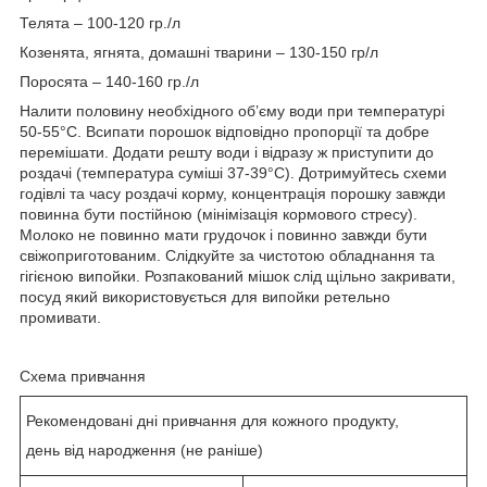
Телята – 100-120 гр./л
Козенята, ягнята, домашні тварини – 130-150 гр/л
Поросята – 140-160 гр./л
Налити половину необхідного об’єму води при температурі
50-55°C. Всипати порошок відповідно пропорції та добре
перемішати. Додати решту води і відразу ж приступити до
роздачі (температура суміші 37-39°C). Дотримуйтесь схеми
годівлі та часу роздачі корму, концентрація порошку завжди
повинна бути постійною (мінімізація кормового стресу).
Молоко не повинно мати грудочок і повинно завжди бути
свіжоприготованим. Слідкуйте за чистотою обладнання та
гігієною випойки. Розпакований мішок слід щільно закривати,
посуд який використовується для випойки ретельно
промивати.
Схема привчання
Рекомендовані дні привчання для кожного продукту,
день від народження (не раніше)