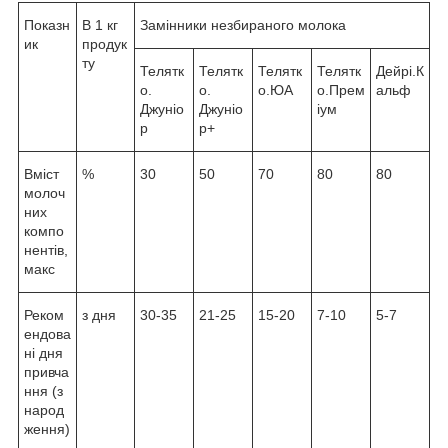
Показн
В 1 кг
Замінники незбираного молока
ик
продук
ту
Телятк
Телятк
Телятк
Телятк
Дейрі.К
о.
о.
о.ЮА
о.Прем
альф
Джуніо
Джуніо
іум
р
р+
Вміст
%
30
50
70
80
80
молоч
них
компо
нентів,
макс
Реком
з дня
30-35
21-25
15-20
7-10
5-7
ендова
ні дня
привча
ння (з
народ
ження)