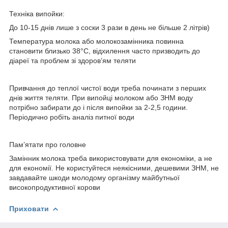
Техніка випойки:
До 10-15 днів лише з соски 3 рази в день не більше 2 літрів)
Температура молока або молокозамінника повинна
становити близько 38°C, відхилення часто призводить до
діареї та проблем зі здоров’ям теляти
Привчання до теплої чистої води треба починати з перших
днів життя теляти. При випойці молоком або ЗНМ воду
потрібно забирати до і після випойки за 2-2,5 години.
Періодично робіть аналіз питної води
Пам’ятати про головне
Замінник молока треба використовувати для економіки, а не
для економії. Не користуйтеся неякісними, дешевими ЗНМ, не
завдавайте шкоди молодому організму майбутньої
високопродуктивної корови
Приховати