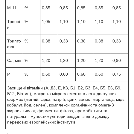
М+Ц
%
0,85
0,85
0,85
0,85
0,85
Треоні
%
1,05
1,10
1,10
1,10
1,10
н
Трипто
%
0,38
0,38
0,38
0,38
0,38
фан
Са, мін
%
1,20
1,20
1,20
1,20
0,90
Р
%
0,60
0,60
0,60
0,60
0,75
Захищені вітаміни (А, Д3, Е, К3, Б1, Б2, Б3, Б4, Б5, Б6, Б9,
Б12, Біотин), макро та мікроелементи в легкодоступних
формах (магній, сірка, натрій, цинк, залізо, марганець, мідь,
кобальт, йод, селен), комплекси органічних та омега-3
жирних кислот, ферменти+фітаза, аромабіотики та
натуральні імуностимулятори введені згідно досвіду
передових європейських інститутів