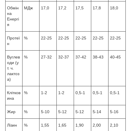
Обмін
МДж
17,0
17,2
17,5
17,8
18,0
на
Енергі
я
Протеї
%
22-25
22-25
22-25
22-25
22-25
н
Вуглев
%
27-32
32-37
37-42
38-43
40-45
оди (у
т. ч.
лактоз
а)
Клітков
%
1-2
1-2
0,5-1
0,5-1
0,5-1
ина
Жир
%
5-10
5-12
5-12
5-14
5-16
Лізин
%
1,55
1,65
1,90
2,00
2,10