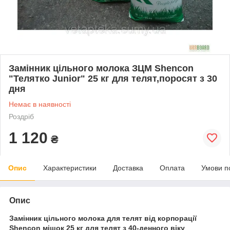
Замінник цільного молока ЗЦМ Shencon
"Телятко Junior" 25 кг для телят,поросят з 30
дня
Немає в наявності
Роздріб
1 120
₴
Опис
Характеристики
Доставка
Оплата
Умови п
Опис
Замінник цільного молока для телят від корпорації
Shencon мішок 25 кг для телят з 40-денного віку
.