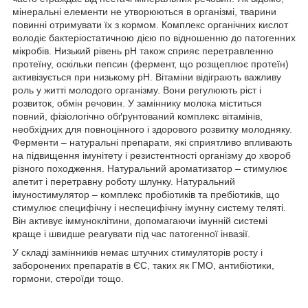
мінеральні елементи не утворюються в організмі, тварини
повинні отримувати їх з кормом. Комплекс органічних кислот
володіє бактеріостатичною дією по відношенню до патогенних
мікробів. Низький рівень рН також сприяє перетравленню
протеїну, оскільки пепсин (фермент, що розщеплює протеїн)
активізується при низькому рН. Вітаміни відіграють важливу
роль у житті молодого організму. Вони регулюють ріст і
розвиток, обмін речовин. У заміннику молока міститься
повний, фізіологічно обґрунтований комплекс вітамінів,
необхідних для повноцінного і здорового розвитку молодняку.
Ферменти – натуральні препарати, які сприятливо впливають
на підвищення імунітету і резистентності організму до хвороб
різного походження. Натуральний ароматизатор – стимулює
апетит і перетравну роботу шлунку. Натуральний
імуностимулятор – комплекс пробіотиків та пребіотиків, що
стимулює специфічну і неспецифічну імунну систему теляті.
Він активує іммуноклітини, допомагаючи імунній системі
краще і швидше реагувати під час патогенної інвазії.
У складі замінників немає штучних стимуляторів росту і
заборонених препаратів в ЄС, таких як ГМО, антибіотики,
гормони, стероїди тощо.