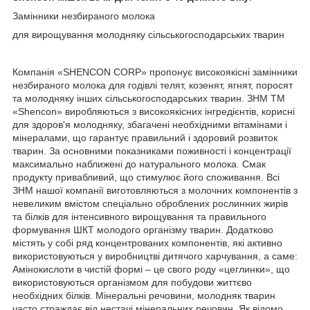
Замінники незбираного молока
для вирощування молодняку сільськогосподарських тварин
Компанія «SHENCON CORP» пропонує високоякісні замінники
незбираного молока для годівлі телят, козенят, ягнят, поросят
та молодняку інших сільськогосподарських тварин. ЗНМ ТМ
«Shencon» виробляються з високоякісних інгредієнтів, корисні
для здоров'я молодняку, збагачені необхідними вітамінами і
мінералами, що гарантує правильний і здоровий розвиток
тварин. За основними показниками поживності і концентрації
максимально наближені до натурального молока. Смак
продукту привабливий, що стимулює його споживання. Всі
ЗНМ нашої компанії виготовляються з молочних компонентів з
невеликим вмістом спеціально оброблених рослинних жирів
та білків для інтенсивного вирощування та правильного
формування ШКТ молодого організму тварин. Додатково
містять у собі ряд концентрованих компонентів, які активно
використовуються у виробництві дитячого харчування, а саме:
Амінокислоти в чистій формі – це свого роду «цеглинки», що
використовуються організмом для побудови життєво
необхідних білків. Мінеральні речовини, молодняк тварин
часто страждає від нестачі мінеральних речовин. Як відомо,