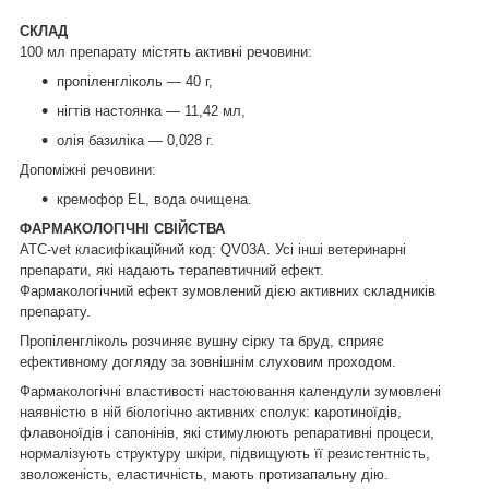
СКЛАД
100 мл препарату містять активні речовини:
пропіленгліколь — 40 г,
нігтів настоянка — 11,42 мл,
олія базиліка — 0,028 г.
Допоміжні речовини:
кремофор EL, вода очищена.
ФАРМАКОЛОГІЧНІ СВІЙСТВА
ATC-vet класифікаційний код: QV03A. Усі інші ветеринарні
препарати, які надають терапевтичний ефект.
Фармакологічний ефект зумовлений дією активних складників
препарату.
Пропіленгліколь розчиняє вушну сірку та бруд, сприяє
ефективному догляду за зовнішнім слуховим проходом.
Фармакологічні властивості настоювання календули зумовлені
наявністю в ній біологічно активних сполук: каротиноїдів,
флавоноїдів і сапонінів, які стимулюють репаративні процеси,
нормалізують структуру шкіри, підвищують її резистентність,
зволоженість, еластичність, мають протизапальну дію.