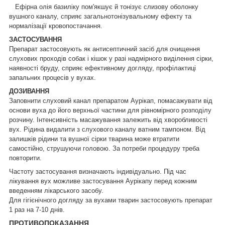
Ефірна олія базиліку пом'якшує й тонізує слизову оболонку
вушного каналу, сприяє загальнотонізувальному ефекту та
нормалізації кровопостачання.
ЗАСТОСУВАННЯ
Препарат застосовують як антисептичний засіб для очищення
слухових проходів собак і кішок у разі надмірного виділення сірки,
наявності бруду, сприяє ефективному догляду, профілактиці
запальних процесів у вухах.
ДОЗИВАННЯ
Заповнити слуховий канал препаратом Аурікап, помасажувати від
основи вуха до його верхньої частини для рівномірного розподілу
розчину. Інтенсивність масажування залежить від хворобливості
вух. Рідина видалити з слухового каналу ватним тампоном. Від
залишків рідини та вушної сірки тварина може втратити
самостійно, струшуючи головою. За потреби процедуру треба
повторити.
Частоту застосування визначають індивідуально. Під час
лікування вух можливе застосування Аурікапу перед кожним
введенням лікарського засобу.
Для гігієнічного догляду за вухами тварин застосовують препарат
1 раз на 7-10 днів.
ПРОТИВОПОКАЗАННЯ