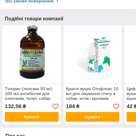
Всі умови повернення
Подібні товари компанії
Тілорин (тилозин 50 мг)
Краплі вушні Отофлокс 10
Цифл
100 мл антибіотик для
мл для лікування отиту в
вушн
хлопчиків, телят, собак,
собак, котів і кроликів
кішо
кішок, кроликів, овець і коз
і хв
132,56
184
42
₴
₴
Купити
Купити
Про нас