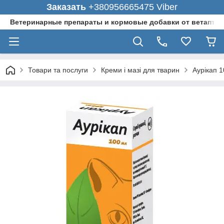
Заказать
+380956665475 Viber
Ветеринарные препараты и кормовые добавки от ветаптеки
Товари та послуги
Креми і мазі для тварин
Аурікап 1