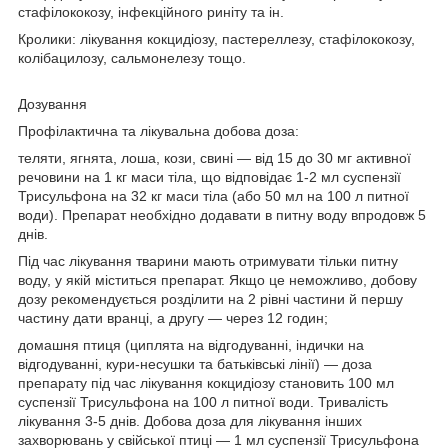
стафілококозу, інфекційного риніту та ін.
Кролики: лікування кокцидіозу, пастереллезу, стафілококозу,
колібацилозу, сальмонелезу тощо.
Дозування
Профілактична та лікувальна добова доза:
теляти, ягнята, лоша, кози, свині — від 15 до 30 мг активної
речовини на 1 кг маси тіла, що відповідає 1-2 мл суспензії
Трисульфона на 32 кг маси тіла (або 50 мл на 100 л питної
води). Препарат необхідно додавати в питну воду впродовж 5
днів.
Під час лікування тварини мають отримувати тільки питну
воду, у якій міститься препарат. Якщо це неможливо, добову
дозу рекомендується розділити на 2 рівні частини й першу
частину дати вранці, а другу — через 12 годин;
домашня птиця (циплята на відгодуванні, індички на
відгодуванні, кури-несушки та батьківські лінії) — доза
препарату під час лікування кокцидіозу становить 100 мл
суспензії Трисульфона на 100 л питної води. Тривалість
лікування 3-5 днів. Добова доза для лікування інших
захворювань у свійської птиці — 1 мл суспензії Трисульфона