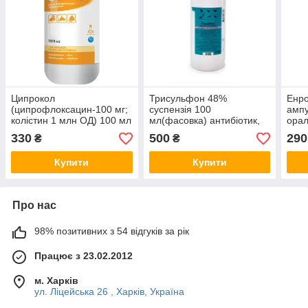
Ципрокол
Трисульфон 48%
Енр
(ципрофлоксацин-100 мг;
суспензія 100
ампу
колістин 1 млн ОД) 100 мл
мл(фасовка) антибіотик,
орал
комплексний
кокциостатик для птиці та
птиц
330
500
290
₴
₴
ветеринарний антибіотик
кроликів
для птиці 03.26
Купити
Купити
Про нас
98% позитивних з 54 відгуків за рік
Працює з 23.02.2012
м. Харків
ул. Ліцейська 26 , Харків, Україна