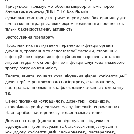
Трисульфон гальмує метаболізм мікроорганізмів через
блокування синтезу ДНК і РНК. Комбінація
сульфамонометрину та триметоприму має бактерицидну дію
вже за концентрації, за яких окремі компоненти проявляють
тільки бактеріостатичну активність.
Застосування препарату
Профілактика та лікування первинних інфекцій органів
дихання, травлення та сечостатевої системи, вторинних
інфекцій після вірусних інфекційних захворювань, а також
лікування деяких специфічних інфекцій шлунково-кишкового
тракту, зокрема кокцидіозу.
Телята, ягнята, лоша та кози: лікування діареї, колісептиценії,
дизентерії, стрептококового поліартриту, сальмонелезу,
пастерелєзу, пневмонії, стафілококівних абсцесів, омфаліту
т.д.
Свині: лікування колібацилозу, дизентерії, кокцидіозу,
атрофічного риніту, сальмонелезу, інфекцій, спричинених
Haemophilus, пастереллезу, токсоплазмозу тощо.
Домашня птиця (циплята на відгодуванні, індички на
відгодуванні, кури-несушки та батьківські лінії): лікування
кокцидіозу, колісептицемії, сальмонелезу, пастереллезу,