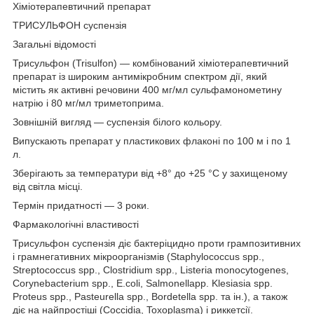
Хіміотерапевтичний препарат
ТРИСУЛЬФОН суспензія
Загальні відомості
Трисульфон (Trisulfon) — комбінований хіміотерапевтичний
препарат із широким антимікробним спектром дії, який
містить як активні речовини 400 мг/мл сульфамонометину
натрію і 80 мг/мл триметоприма.
Зовнішній вигляд — суспензія білого кольору.
Випускають препарат у пластикових флаконі по 100 м і по 1
л.
Зберігають за температури від +8° до +25 °C у захищеному
від світла місці.
Термін придатності — 3 роки.
Фармакологічні властивості
Трисульфон суспензія діє бактеріцидно проти грампозитивних
і грамнегативних мікроорганізмів (Staphylococcus spp.,
Streptococcus spp., Clostridium spp., Listeria monocytogenes,
Corynebacterium spp., E.coli, Salmonellapp. Klesiasia spp.
Proteus spp., Pasteurella spp., Bordetella spp. та ін.), а також
діє на найпростіші (Coccidia, Toxoplasma) і риккетсії.