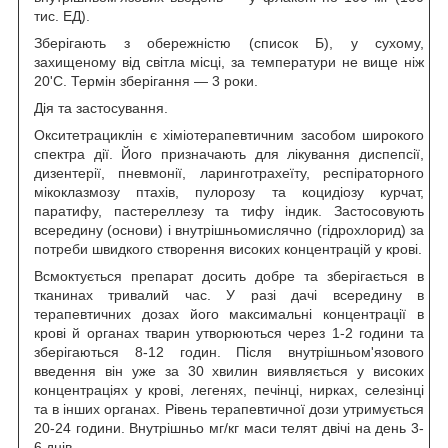
тис. ЕД).
Зберігають з обережністю (список Б), у сухому,
захищеному від світла місці, за температури не вище ніж
20'С. Термін зберігання — 3 роки.
Дія та застосування.
Окситетрациклін є хіміотерапевтичним засобом широкого
спектра дії. Його призначають для лікування диспепсії,
дизентерії, пневмонії, ларинготрахеїту, респіраторного
мікоклазмозу птахів, пулорозу та коцидіозу курчат,
паратифу, пастереллезу та тифу індик. Застосовують
всередину (основи) і внутрішньомислячно (гідрохлорид) за
потреби швидкого створення високих концентрацій у крові.
Всмоктується препарат досить добре та зберігається в
тканинах тривалий час. У разі дачі всередину в
терапевтичних дозах його максимальні концентрації в
крові й органах тварин утворюються через 1-2 години та
зберігаються 8-12 годин. Після внутрішньом'язового
введення він уже за 30 хвилин виявляється у високих
концентраціях у крові, легенях, печінці, нирках, селезінці
та в інших органах. Рівень терапевтичної дози утримується
20-24 години. Внутрішньо мг/кг маси телят двічі на день 3-
6 днів.