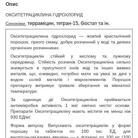
Опис
ОКСИТЕТРАЦИКЛИНА ГІДРОХЛОРИД
терраміцин, тетран-15, біостат та ін.
Синоніми:
Окситетрациклина гідрохлорид — жовтий кристалічний
порошок, гіркого смаку, добре розчинний у воді та деяких
органічних розчинниках.
Окситетрациклін стійкий у кислому та лужному
середовищі. Стійкість розчинів Окситетрацикліна сильно
знижується в присутності іонів міді та інших важких
металів, що, очевидно, потрібно мати на увазі за дачі з
водою солей металів і мікроелементів. Порошок
препарату витримує тривале зберігання за кімнатної
температури.
За одиницю дії Окситетрацикліна приймається
антимікробна активність 1 мкг хімічно чистої основи.
Препарати Окситетрацикліну мають містити не менш ніж
930 ЕД/мг.
Форма випуску. Випускають окситетрациклін у формі
порошку та таблеток по 100 тис. ЕД, для
внутрішньом'язових введень — у флаконі по 100 мг (100