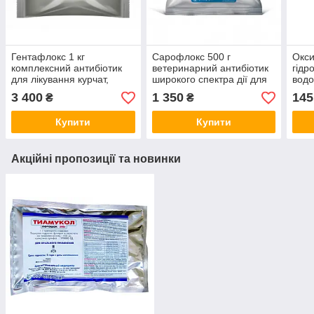
Гентафлокс 1 кг
Сарофлокс 500 г
Окси
комплексний антибіотик
ветеринарний антибіотик
гідр
для лікування курчат,
широкого спектра дії для
водо
бройлерів, індит, гусенят,
курчат, бройлерів,
вете
3 400
1 350
145
₴
₴
каченята, телят і поросят
ремонтного молодняка
для 
брой
Купити
Купити
Акційні пропозиції та новинки