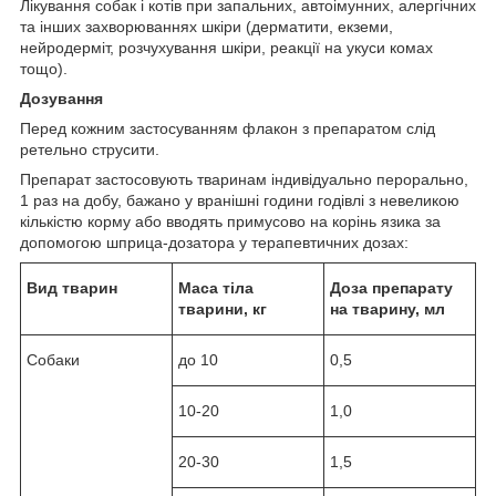
Лікування собак і котів при запальних, автоімунних, алергічних
та інших захворюваннях шкіри (дерматити, екземи,
нейродерміт, розчухування шкіри, реакції на укуси комах
тощо).
Дозування
Перед кожним застосуванням флакон з препаратом слід
ретельно струсити.
Препарат застосовують тваринам індивідуально перорально,
1 раз на добу, бажано у вранішні години годівлі з невеликою
кількістю корму або вводять примусово на корінь язика за
допомогою шприца-дозатора у терапевтичних дозах:
Вид тварин
Маса тіла
Доза препарату
тварини, кг
на тварину, мл
Собаки
до 10
0,5
10-20
1,0
20-30
1,5