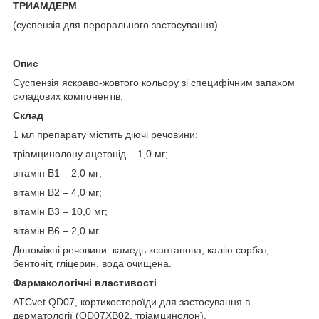
ТРИАМДЕРМ
(суспензія для перорального застосування)
Опис
Суспензія яскраво-жовтого кольору зі специфічним запахом
складових компонентів.
Склад
1 мл препарату містить діючі речовини:
трiамцинолону ацетонід – 1,0 мг;
вітамін В
1
– 2,0 мг;
вітамін В
2
– 4,0 мг;
вітамін В
3
– 10,0 мг;
вітамін В
6
– 2,0 мг.
Допоміжні речовини: камедь ксантанова, калію сорбат,
бентоніт, гліцерин, вода очищена.
Фармакологічні властивості
ATCvet QD07, кортикостероїди для застосування в
дерматології (QD07XB02, трiамцинолон).