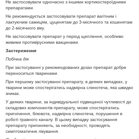
Не застосовувати одночасно з іншими кортикостероїдними
препаратами.
Не рекомендується застосовувати препарат вагітним і
лактуючим самицям, цуценятам до 3-місячного та кошенятам
до 2-місячного віку.
Не застосовувати препарат у період щеплення, особливо
живими противірусними вакцинами.
Застереження
Побічна дія
При застосуванні у рекомендованих дозах препарат добре
переноситься тваринами.
При першому застосуванні препарату, в деяких випадках, у
тварини може спостерігатись надмірна слинотеча, яка швидко
зникає.
У деяких тварини, за індивідуальної підвищеної чутливості до
складових компонентів препарату, може спостерігатись
пригнічення, блювота, надмірна слинотеча, порушення в
роботі травного каналу. В цьому випадку застосування
препарату припиняють, за необхідності, проводять
симптоматичне лікування.