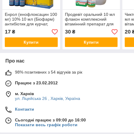
Енрол (енофлоксацин 100
Продевіт оральний 10 мл
Чикт
мг) 10% 10 мл (Біофарм)
флакон комплексний
мл к
антибіотик для курчат,
вітамінний препарат для
віта
індичка, бройлерів,
птиці
курч
17
30
20
₴
₴
каченят і гусашок
інди
Купити
Купити
Про нас
98% позитивних з 54 відгуків за рік
Працює з 23.02.2012
м. Харків
ул. Ліцейська 26 , Харків, Україна
Контакти
Сьогодні працює з 09:00 до 16:00
Показати весь графік роботи