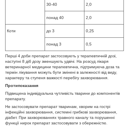
30-40
2,0
понад 40
2,0
Коти
до 3
0,25
понад 3
0,5
Перші 4 доби препарат застосовують у терапевтичній дозі,
наступні 8 діб дозу зменшують удвічі. На розсуд лікаря
ветеринарної медицини терапевтична, підтримуюча доза та
термін лікування можуть бути змінені в залежності від виду,
характеру та ступеня важкості перебігу захворювання.
Протипоказання
Підвищена індивідуальна чутливість тварини до компонентів
препарату.
Не застосовувати препарат тваринам, хворим на гострі
інфекційні захворювання, системні грибкові захворювання,
діабет. При захворюваннях травного каналу та порушенні
функції нирок препарат застосовувати з обережністю.