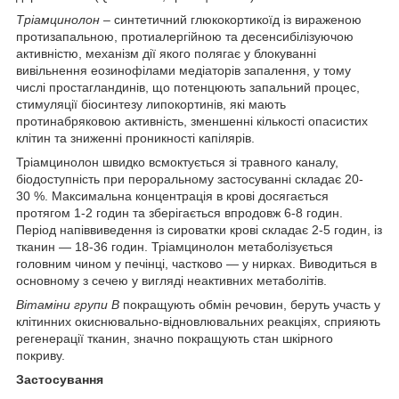
Тр
i
амцинолон
– синтетичний глюкокортикоїд із вираженою
протизапальною, протиалергійною та десенсибілізуючою
активністю, механізм дії якого полягає у блокуванні
вивільнення еозинофілами медіаторів запалення, у тому
числі простагландинів, що потенцюють запальний процес,
стимуляції біосинтезу липокортинів, які мають
протинабряковою активність, зменшенні кількості опасистих
клітин та зниженні проникності капілярів.
Трiамцинолон швидко всмоктується зі травного каналу,
біодоступність при пероральному застосуванні складає 20-
30 %. Максимальна концентрація в крові досягається
протягом 1-2 годин та зберігається впродовж 6-8 годин.
Період напіввиведення із сироватки крові складає 2-5 годин, із
тканин — 18-36 годин. Трiамцинолон метаболізується
головним чином у печінці, частково — у нирках. Виводиться в
основному з сечею у вигляді неактивних метаболітів.
Вітаміни групи В
покращують обмін речовин, беруть участь у
клітинних окиснювально-відновлювальних реакціях, сприяють
регенерації тканин, значно покращують стан шкірного
покриву.
Застосування