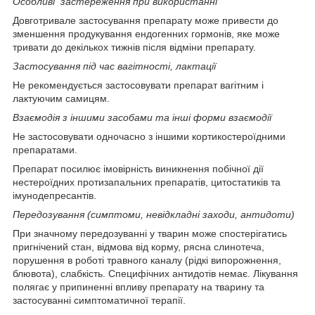
Особливі застереження при використанні
Довготривале застосування препарату може привести до
зменшення продукування ендогенних гормонів, яке може
тривати до декількох тижнів після відміни препарату.
Застосування під час вагітності, лактації
Не рекомендується застосовувати препарат вагітним і
лактуючим самицям.
Взаємодія з іншими засобами та інші форми взаємодії
Не застосовувати одночасно з іншими кортикостероїдними
препаратами.
Препарат посилює імовірність виникнення побічної дії
нестероїдних протизапальних препаратів, цитостатиків та
імунодепресантів.
Передозування (симптоми, невідкладні заходи, антидоти)
При значному передозуванні у тварин може спостерігатись
пригнічений стан, відмова від корму, рясна слинотеча,
порушення в роботі травного каналу (рідкі випорожнення,
блювота), слабкість. Специфічних антидотів немає. Лікування
полягає у припиненні впливу препарату на тварину та
застосуванні симптоматичної терапії.