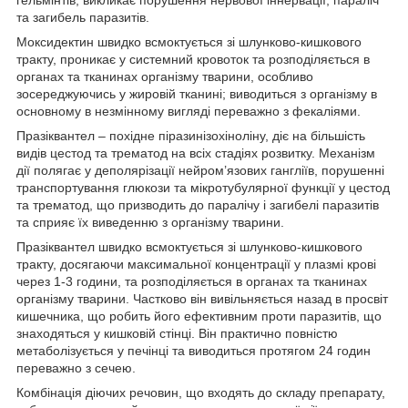
та загибель паразитів.
Моксидектин швидко всмоктується зі шлунково-кишкового
тракту, проникає у системний кровоток та розподіляється в
органах та тканинах організму тварини, особливо
зосереджуючись у жировій тканині; виводиться з організму в
основному в незмінному вигляді переважно з фекаліями.
Празіквантел – похідне піразинізохіноліну, діє на більшість
видів цестод та трематод на всіх стадіях розвитку. Механізм
дії полягає у деполярізації нейром’язових гангліїв, порушенні
транспортування глюкози та мікротубулярної функції у цестод
та трематод, що призводить до паралічу і загибелі паразитів
та сприяє їх виведенню з організму тварини.
Празіквантел швидко всмоктується зі шлунково-кишкового
тракту, досягаючи максимальної концентрації у плазмі крові
через 1-3 години, та розподіляється в органах та тканинах
організму тварини. Частково він вивільняється назад в просвіт
кишечника, що робить його ефективним проти паразитів, що
знаходяться у кишковій стінці. Він практично повністю
метаболізується у печінці та виводиться протягом 24 годин
переважно з сечею.
Комбінація діючих речовин, що входять до складу препарату,