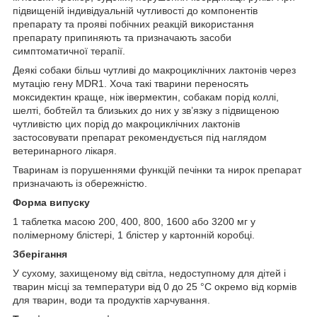
підвищеній індивідуальній чутливості до компонентів
препарату та прояві побічних реакцій використання
препарату припиняють та призначають засоби
симптоматичної терапії.
Деякі собаки більш чутливі до макроциклічних лактонів через
мутацію гену MDR1. Хоча такі тварини переносять
моксидектин краще, ніж івермектин, собакам порід коллі,
шелті, бобтейл та близьких до них у зв’язку з підвищеною
чутливістю цих порід до макроциклічних лактонів
застосовувати препарат рекомендується під наглядом
ветеринарного лікаря.
Тваринам із порушеннями функцій печінки та нирок препарат
призначають із обережністю.
Форма випуску
1 таблетка масою 200, 400, 800, 1600 або 3200 мг у
полімерному блістері, 1 блістер у картонній коробці.
Зберігання
У сухому, захищеному від світла, недоступному для дітей і
тварин місці за температури від 0 до 25 °С окремо від кормів
для тварин, води та продуктів харчування.