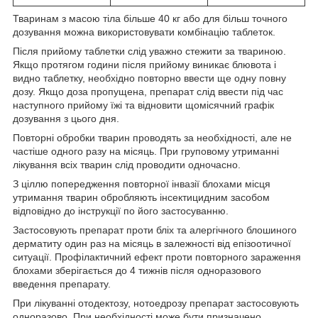
Тваринам з масою тіла більше 40 кг або для більш точного
дозування можна використовувати комбінацію таблеток.
Після прийому таблетки слід уважно стежити за твариною.
Якщо протягом години після прийому виникає блювота і
видно таблетку, необхідно повторно ввести ще одну повну
дозу. Якщо доза пропущена, препарат слід ввести під час
наступного прийому їжі та відновити щомісячний графік
дозування з цього дня.
Повторні обробки тварин проводять за необхідності, але не
частіше одного разу на місяць. При груповому утриманні
лікування всіх тварин слід проводити одночасно.
З ціллю попередження повторної інвазії блохами місця
утримання тварин обробляють інсектицидним засобом
відповідно до інструкції по його застосуванню.
Застосовують препарат проти бліх та алергічного блошиного
дерматиту один раз на місяць в залежності від епізоотичної
ситуації. Профілактичний ефект проти повторного зараження
блохами зберігається до 4 тижнів після одноразового
введення препарату.
При лікуванні отодектозу, нотоедрозу препарат застосовують
одноразово. При необхідності може бути призначено