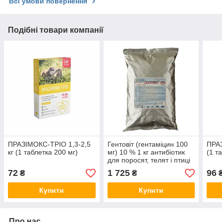
Всі умови повернення
Подібні товари компанії
ПРАЗІМОКС-ТРІО 1,3-2,5
Гентовіт (гентаміцин 100
ПРАЗ
кг (1 таблетка 200 мг)
мг) 10 % 1 кг антибіотик
(1 т
для поросят, телят і птиці
72
1 725
96
₴
₴
Купити
Купити
Про нас