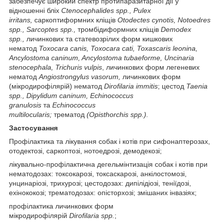
забезпечує широкий спектр протипаразитарної дії у
відношенні бліх
Ctenocephalides spp., Pulex
irritans,
саркоптиформних кліщів
Otodectes cynotis, Notoedres
spp., Sarcoptes spp.,
тромбідиформних кліщів
Demodex
spp.,
личинкових та статевозрілих форм кишкових
нематод
Toxocara canis, Toxocara cati, Toxascaris leonina,
Ancylostoma caninum, Ancylostoma tubaeforme, Uncinaria
stenocephala, Trichuris vulpis
, личинкових форм легеневих
нематод
Angiostrongylus vasorum,
личинкових форм
(мікродирофілярій) нематод
Dirofilaria immitis
; цестод
Taenia
spp., Dipylidum caninum, Echinococcus
granulosis
та
Echinococcus
multilocularis;
трематод
(Opisthorchis spp.).
Застосування
Профілактика та лікування собак і котів при сифонаптерозах,
отодектозі, саркоптозі, нотоедрозі, демодекозі;
лікувально-профілактична дегельмінтизація собак і котів при
нематодозах: токсокарозі, токсаскарозі, анкілостомозі,
унцинаріозі, трихурозі; цестодозах: дипілідіозі, теніїдозі,
ехінококозі; трематодозах: опісторхозі; змішаних інвазіях;
профілактика личинкових форм
мікродирофілярій
Dirofilaria
spp.
;