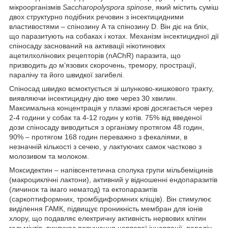
мікроорганізмів
Saccharopolyspora spinose
, який містить суміш
двох структурно подібних речовин з інсектицидними
властивостями – спінозину А та спінозину D. Він діє на бліх,
що паразитують на собаках і котах. Механізм інсектицидної дії
спіносаду заснований на активації нікотинових
ацетилхолінових рецепторів (nAChR) паразита, що
призводить до м’язових скорочень, тремору, прострації,
паралічу та його швидкої загибелі.
Спіносад швидко всмоктується зі шлунково-кишкового тракту,
виявляючи інсектицидну дію вже через 30 хвилин.
Максимальна концентрація у плазмі крові досягається через
2-4 години у собак та 4-12 годин у котів. 75% від введеної
дози спіносаду виводиться з організму протягом 48 годин,
90% – протягом 168 годин переважно з фекаліями, в
незначній кількості з сечею, у лактуючих самок частково з
молозивом та молоком.
Моксидектин – напівсентетична сполука групи мільбеміцинів
(макроциклічні лактони), активний у відношенні ендопаразитів
(личинок та імаго нематод) та ектопаразитів
(саркоптиформних, тромбідиформних кліщів). Він стимулює
виділення ГАМК, підвищує проникність мембран для іонів
хлору, що подавляє електричну активність нервових клітин
гельмінтів, викликає порушення нервової іннервації, параліч