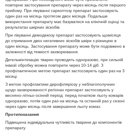
повторне застосування препарату через місяць після першого
прийому. При лікуванні саркоптозу препарат застосовують
один раз на місяць протягом двох місяців. Подальше
використання препарату має базуватися на клінічній оцінці та
результатах шкірних зіскобів.
При лікуванні демодекозу препарат застосовують щомісяця
до отримання двох негативних зіскобів шкіри з різницею в
один місяць. Застосування препарату може бути подовжено в
залежності від тяжкості захворювання.
Дегельмінтизацію тварин проводять одноразово, при сильній
інвазії обробку можна повторити через 10-14 діб. З
профілактичною метою препарат застосовують один раз на 3
місяці.
З метою профілактики дирофіляріозу у неблагополучних
щодо захворюваності регіонах препарат застосовують у
весняно-літньо-осінній період: перед початком льоту комарів
одноразово, потім один раз на місяць та останній раз у сезоні
через один місяць після завершення льоту комах.
Протипоказання
Підвищена індивідуальна чутливість тварини до компонентів
препарату.