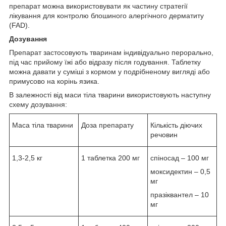
препарат можна використовувати як частину стратегії
лікування для контролю блошиного алергічного дерматиту
(FAD).
Дозування
Препарат застосовують тваринам індивідуально перорально,
під час прийому їжі або відразу після годування. Таблетку
можна давати у суміші з кормом у подрібненому вигляді або
примусово на корінь язика.
В залежності від маси тіла тварини використовують наступну
схему дозування:
Маса тіла тварини
Доза препарату
Кількість діючих
речовин
1,3-2,5 кг
1 таблетка 200 мг
спіносад – 100 мг
моксидектин – 0,5
мг
празіквантел – 10
мг