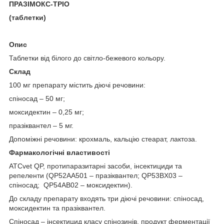
ПРАЗІМОКС-ТРІО
(таблетки)
Опис
Таблетки від білого до світло-бежевого кольору.
Склад
100 мг препарату містить діючі речовини:
спіносад – 50 мг;
моксидектин – 0,25 мг;
празіквантел – 5 мг.
Допоміжні речовини: крохмаль, кальцію стеарат, лактоза.
Фармакологічні властивості
ATCvet QP, протипаразитарні засоби, інсектициди та
репеленти (QP52AА501 – празіквантел; QP53BX03 –
спіносад; QP54AB02 – моксидектин).
До складу препарату входять три діючі речовини: спіносад,
моксидектин та празіквантел.
Спіносад – інсектицид класу спінозинів, продукт ферментації