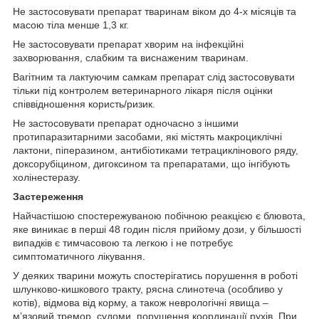
Не застосовувати препарат тваринам віком до 4-х місяців та
масою тіла менше 1,3 кг.
Не застосовувати препарат хворим на інфекційні
захворювання, слабким та виснаженим тваринам.
Вагітним та лактуючим самкам препарат слід застосовувати
тільки під контролем ветеринарного лікаря після оцінки
співвідношення користь/ризик.
Не застосовувати препарат одночасно з іншими
протипаразитарними засобами, які містять макроциклічні
лактони, піперазином, антибіотиками тетрациклінового ряду,
доксорубіцином, дигоксином та препаратами, що інгібують
холінестеразу.
Застереження
Найчастішою спостережуваною побічною реакцією є блювота,
яке виникає в перші 48 годин після прийому дози, у більшості
випадків є тимчасовою та легкою і не потребує
симптоматичного лікування.
У деяких тварини можуть спостерігатись порушення в роботі
шлунково-кишкового тракту, рясна слинотеча (особливо у
котів), відмова від корму, а також неврологічні явища –
м’язовий тремор, судоми, порушення координації рухів. При