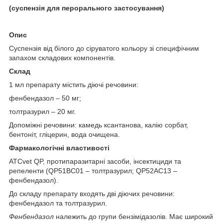
(суспе
нзія для перорального застосування)
Опис
Суспензія від білого до сіруватого кольору зі специфічним
запахом складових компонентів.
Склад
1 мл препарату містить діючі речовини:
фенбендазол – 50 мг;
толтразурил – 20 мг.
Допоміжні речовини: камедь ксантанова, калію сорбат,
бентоніт, гліцерин, вода очищена.
Фармакологічні властивості
ATCvet QP, протипаразитарні засоби, інсектициди та
репеленти (QP51BC01 – толтразурил; QP52AC13 –
фенбендазол).
До складу препарату входять дві діючих речовини:
фенбендазол та толтразурил.
Ф
енбендазол
належить до групи бензімідазолів. Має широкий