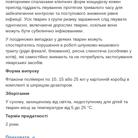
повторними спалахами клінічних форм кокцидіозу кожен
приплід піддають лікуванню протягом тривалого часу для
забезпечення контролю та поступового зниження рівня
інфекції. Усіх тварин з групи ризику зараження слід лікувати
одночасно, включаючи дорослих тварин, оскільки вони
можуть бути субклінічно інфікованими.
У поодиноких випадках у деяких тварин можуть
спостерігатись порушення в роботі шлунково-кишкового
тракту (рідкі фекалії, блювання), рясна слинотеча (особливо у
котів), які самостійно зникають та не потребують застосування
лікарських засобів.
Форма випуску
Флакони полімерні по 10, 15 або 25 мл у картонній коробці в
комплекті зі шприцом-дозатором.
Зберігання
У сухому, захищеному від світла, недоступному для дітей та
тварин місці за температури від 5 до 25 °С.
Термін придатності
2 роки.
Приховати