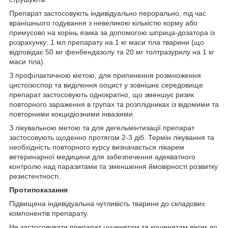
Препарат застосовують індивідуально перорально, під час
вранішнього годування з невеликою кількістю корму або
примусово на корінь язика за допомогою шприца-дозатора із
розрахунку: 1 мл препарату на 1 кг маси тіла тварини (що
відповідає 50 мг фенбендазолу та 20 мг толтразурилу на 1 кг
маси тіла).
З профілактичною метою, для припинення розмноження
цистоізоспор та виділення ооцист у зовнішнє середовище
препарат застосовують однократно, що зменшує ризик
повторного зараження в групах та розплідниках із відомими та
повторними кокцидіозними інвазіями.
З лікувальною метою та для дегельмінтизації препарат
застосовують щоденно протягом 2-3 діб. Термін лікування та
необхідність повторного курсу визначається лікарем
ветеринарної медицини для забезпечення адекватного
контролю над паразитами та зменшення ймовірності розвитку
резистентності.
Протипоказання
Підвищена індивідуальна чутливість тварини до складових
компонентів препарату.
Не застосовувати препарат цуценятам та кошенятам віком до