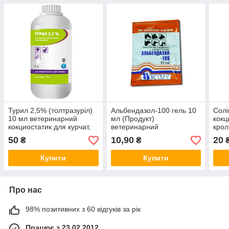
Турил 2,5% (толтразуріл)
Альбендазол-100 гель 10
Солі
10 мл ветеринарний
мл (Продукт)
кокц
кокциостатик для курчат,
ветеринарний
крол
бройлерів та індички
протипаразитарний
50
10,90
20
₴
₴
препарат
Купити
Купити
Про нас
98% позитивних з 60 відгуків за рік
Працює з 23.02.2012