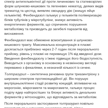
спектр антигельмінтної дії проти личинкових та статевозрілих
форм шлунково-кишкових та легеневих нематод, деяких видів
трематод та цестод, виявляє овоцидну дію (знищує яйця
гельмінтів). Фенбендазол гальмує у гельмінтів полімеризацію
білків тубулінів у мікротубуліни, знижує активність
енергетичних ферментів, що спричиняє порушення
метаболізму та призводить до загибелі паразитів від
виснаження.
Фенбендазол має обмежене всмоктування зі шлунково-
кишкового тракту. Максимальна концентрація в плазмі
досягається приблизно через 2-7 годин після перорального
прийому, рівень у плазмі не перевищує 1% від введеної дози.
Введення фенбендазолу з їжею підвищує його біодоступність.
Виводиться з організму в основному в незмінному вигляді
переважно з фекаліями, в незначній кількості із сечею.
Толтразурил
– синтетична речовина групи триазинтріону з
широким спектром протикокцидійної дії. Він порушує
внутрішньоклітинні стадії розвитку кокцидій, впливаючи на
мерогонію, мікрогамети та макрогамети, гальмує процес
поділу ядер найпростіших та блокує активність дихальних
ферментів у мітохондріях, що відповідають за метаболізм.
Після перорального застосування толтразурил повільно
всмоктується у шлунково-кишковому тракті, рівень