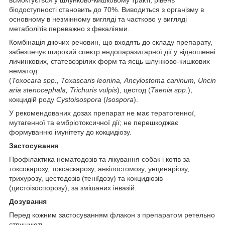
біодоступності становить до 70%. Виводиться з організму в
основному в незмінному вигляді та частково у вигляді
метаболітів переважно з фекаліями.
Комбінація діючих речовин, що входять до складу препарату,
забезпечує широкий спектр ендопаразитарної дії у відношенні
личинкових, статевозрілих форм та яєць шлунково-кишкових
нематод
(
Toxocara
spp
.,
Tox
as
car
is
leonin
a
,
Ancylostoma
caninum
,
Uncin
aria
stenocephala
,
Trichuris
vulpis
), цестод (
Taenia spp
.),
кокцидій роду
Cystoisospora
(
Isospora
).
У рекомендованих дозах препарат не має тератогенної,
мутагенної та ембріотоксичної дії; не перешкоджає
формуванню імунітету до кокцидіозу.
Застосування
Профілактика нематодозів та лікування собак і котів за
токсокарозу, токсаскарозу, анкілостомозу, унцинаріозу,
трихурозу, цестодозів (теніїдозу) та кокцидіозів
(цистоізоспорозу), за змішаних інвазій.
Дозування
Перед кожним застосуванням флакон з препаратом ретельно
струшують.