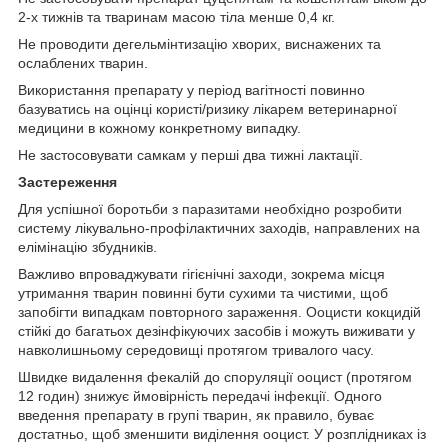
2-х тижнів та тваринам масою тіла менше 0,4 кг.
Не проводити дегельмінтизацію хворих, виснажених та
ослаблених тварин.
Використання препарату у період вагітності повинно
базуватись на оцінці користі/ризику лікарем ветеринарної
медицини в кожному конкретному випадку.
Не застосовувати самкам у перші два тижні лактації.
Застереження
Для успішної боротьби з паразитами необхідно розробити
систему лікувально-профілактичних заходів, направлених на
елімінацію збудників.
Важливо впроваджувати гігієнічні заходи, зокрема місця
утримання тварин повинні бути сухими та чистими, щоб
запобігти випадкам повторного зараження. Ооцисти кокцидій
стійкі до багатьох дезінфікуючих засобів і можуть виживати у
навколишньому середовищі протягом тривалого часу.
Швидке видалення фекалій до споруляції ооцист (протягом
12 годин) знижує ймовірність передачі інфекції. Одного
введення препарату в групі тварин, як правило, буває
достатньо, щоб зменшити виділення ооцист. У розплідниках із