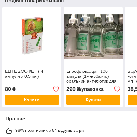
Подібні товари компанії
ELITE ZOO КЕТ ( 4
Енрофлоксацин-100
Бар'
ампули х 0,5 мл)
ампула (1мл/50амп.)
котя
оральний антибіотик для
мл) 
птиці
блох
80
290
38,
₴
₴/упаковка
Купити
Купити
Про нас
98% позитивних з 54 відгуків за рік