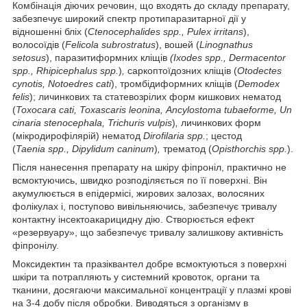
Комбінація діючих речовин, що входять до складу препарату,
забезпечує широкий спектр протипаразитарної дії у
відношенні бліх (
Ctenocephalides spp., Pulex irritans
),
волосоїдів (
Felicola subrostratus
), вошей (
Linognathus
setosus
), паразитиформних кліщів
(Ixodes s
pp., Dermacentor
spp., Rhipicephalus spp.
)
,
саркоптоїдозних кліщів (
Otodectes
cynotis, Notoedres cati
), тромбідиформних кліщів (
Demodex
felis
); личинкових та статевозрілих форм кишкових нематод
(
Toxocara
cati,
Toxa
s
car
is
leonin
a,
Ancylostoma
tubaeforme,
Un
cinaria
stenocephala,
Trichuris
vulpis
)
,
личинкових форм
(мікродирофілярій) нематод
Dirofilaria
spp.
; цестод
(
Taenia
spp.,
Dipylidum
caninum
)
,
трематод (
Opisthorchis
spp.
).
Після нанесення препарату на шкіру фіпроніл, практично не
всмоктуючись, швидко розподіляється по її поверхні. Він
акумулюється в епідермісі, жирових залозах, волосяних
фолікулах і, поступово вивільняючись, забезпечує тривалу
контактну інсектоакарицидну дію. Створюється ефект
«резервуару», що забезпечує тривалу залишкову активність
фіпронілу.
Моксидектин та празіквантел добре всмоктуються з поверхні
шкіри та потрапляють у системний кровоток, органи та
тканини, досягаючи максимальної концентрації у плазмі крові
на 3-4 добу після обробки. Виводяться з організму в