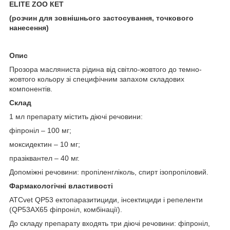
ELITE ZOO
КЕТ
(
р
озчин для зовнішнього застосування, точкового
нанесення)
Опис
Прозора масляниста рідина від світло-жовтого до темно-
жовтого кольору зі специфічним запахом складових
компонентів.
Склад
1 мл препарату містить діючі речовини:
фіпроніл – 100 мг;
моксидектин – 10 мг;
празіквантел – 40 мг.
Допоміжні речовини: пропіленгліколь, спирт ізопропіловий.
Фармакологічні властивості
ATCvet QP53 ектопаразитициди, інсектициди і репеленти
(QP53АХ65 фіпроніл, комбінації).
До складу препарату входять три діючі речовини: фіпроніл,