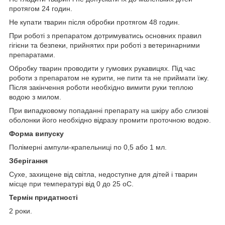
протягом 24 годин.
Не купати тварин після обробки протягом 48 годин.
При роботі з препаратом дотримуватись основних правил
гігієни та безпеки, прийнятих при роботі з ветеринарними
препаратами.
Обробку тварин проводити у гумових рукавицях. Під час
роботи з препаратом не курити, не пити та не приймати їжу.
Після закінчення роботи необхідно вимити руки теплою
водою з милом.
При випадковому попаданні препарату на шкіру або слизові
оболонки його необхідно відразу промити проточною водою.
Форма випуску
Полімерні ампули-крапельниці по 0,5 або 1 мл.
Зберігання
Сухе, захищене від світла, недоступне для дітей і тварин
місце при температурі від 0 до 25
о
С.
Термін придатності
2 роки.