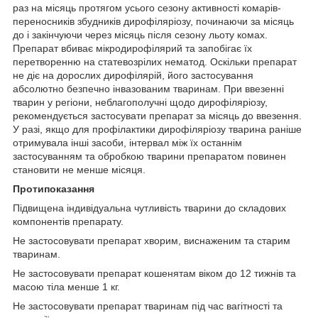
раз на місяць протягом усього сезону активності комарів-
переносників збудників дирофіляріозу, починаючи за місяць
до і закінчуючи через місяць після сезону льоту комах.
Препарат вбиває мікродирофілярий та запобігає їх
перетворенню на статевозрілих нематод. Оскільки препарат
не діє на дорослих дирофілярій, його застосування
абсолютно безпечно інвазованим тваринам. При ввезенні
тварин у регіони, неблагополучні щодо дирофіляріозу,
рекомендується застосувати препарат за місяць до ввезення.
У разі, якщо для профілактики дирофіляріозу тварина раніше
отримувала інші засоби, інтервал між їх останнім
застосуванням та обробкою тварини препаратом повинен
становити не менше місяця.
Протипоказання
Підвищена індивідуальна чутливість тварини до складових
компонентів препарату.
Не застосовувати препарат хворим, виснаженим та старим
тваринам.
Не застосовувати препарат кошенятам віком до 12 тижнів та
масою тіла менше 1 кг.
Не застосовувати препарат тваринам під час вагітності та