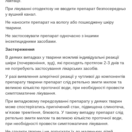
лактації.
При лікуванні отодектозу не вводити препарат безпосередньо
у вушний канал.
Не наносити препарат на вологу або пошкоджену шкіру
тварини.
Не застосовувати препарат одночасно з іншими
інсектицидними засобами.
Застереження
В деяких випадках у тварини можливі індивідуальні реакції
шкіри (почервоніння, зуд), які проходять протягом 2-3 днів та
не потребують застосування лікарських засобів.
У разі виявлення алергічної реакції у чутливої до компонентів
препарату тварини препарат слід ретельно змити милом та
великою кількістю проточної води, при необхідності провести
симптоматичне лікування.
При випадковому передозуванні препарату у деяких тварин
може спостерігатись пригнічений стан, підвищена слинотеча,
м’язове тремтіння, блювота. У такому випадку препарат слід
ретельно змити милом та великою кількістю проточної води,
при необхідності провести симптоматичне лікування.
Не гладити тварин і не допускати їх до маленьких дітей