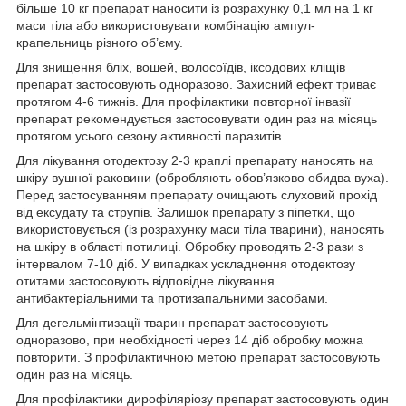
більше 10 кг препарат наносити із розрахунку 0,1 мл на 1 кг
маси тіла або використовувати комбінацію ампул-
крапельниць різного об’єму.
Для знищення бліх, вошей, волосоїдів, іксодових кліщів
препарат застосовують одноразово. Захисний ефект триває
протягом 4-6 тижнів. Для профілактики повторної інвазії
препарат рекомендується застосовувати один раз на місяць
протягом усього сезону активності паразитів.
Для лікування отодектозу 2-3 краплі препарату наносять на
шкіру вушної раковини (обробляють обов’язково обидва вуха).
Перед застосуванням препарату очищають слуховий прохід
від ексудату та струпів. Залишок препарату з піпетки, що
використовується (із розрахунку маси тіла тварини), наносять
на шкіру в області потилиці. Обробку проводять 2-3 рази з
інтервалом 7-10 діб. У випадках ускладнення отодектозу
отитами застосовують відповідне лікування
антибактеріальними та протизапальними засобами.
Для дегельмінтизації тварин препарат застосовують
одноразово, при необхідності через 14 діб обробку можна
повторити. З профілактичною метою препарат застосовують
один раз на місяць.
Для профілактики дирофіляріозу препарат застосовують один