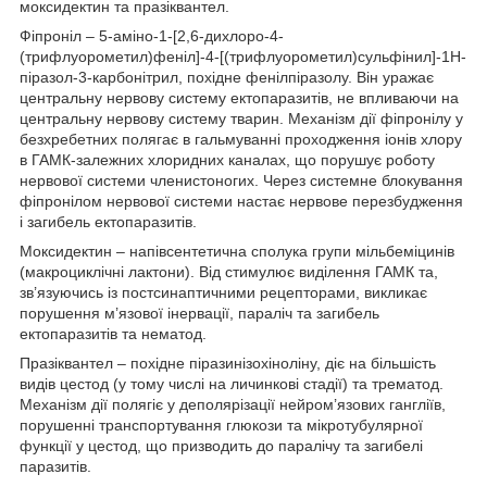
моксидектин та празіквантел.
Фіпроніл – 5-аміно-1-[2,6-дихлоро-4-
(трифлуорометил)феніл]-4-[(трифлуорометил)сульфінил]-1Н-
піразол-3-карбонітрил, похідне фенілпіразолу. Він уражає
центральну нервову систему ектопаразитів, не впливаючи на
центральну нервову систему тварин. Механізм дії фіпронілу у
безхребетних полягає в гальмуванні проходження іонів хлору
в ГАМК-залежних хлоридних каналах, що порушує роботу
нервової системи членистоногих. Через системне блокування
фіпронілом нервової системи настає нервове перезбудження
і загибель ектопаразитів.
Моксидектин – напівсентетична сполука групи мільбеміцинів
(макроциклічні лактони). Від стимулює виділення ГАМК та,
зв’язуючись із постсинаптичними рецепторами, викликає
порушення м’язової інервації, параліч та загибель
ектопаразитів та нематод.
Празіквантел – похідне піразинізохіноліну, діє на більшість
видів цестод (у тому числі на личинкові стадії) та трематод.
Механізм дії полягіє у деполярізації нейром’язових гангліїв,
порушенні транспортування глюкози та мікротубулярної
функції у цестод, що призводить до паралічу та загибелі
паразитів.