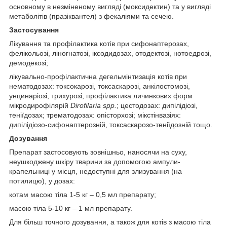
основному в незміненому вигляді (моксидектин) та у вигляді
метаболітів (празіквантел) з фекаліями та сечею.
Застосування
Лікування та профілактика котів при сифонаптерозах,
фелікольозі, ліногнатозі, іксодидозах, отодектозі, нотоедрозі,
демодекозі;
лікувально-профілактична дегельмінтизація котів при
нематодозах: токсокарозі, токсаскарозі, анкілостомозі,
унцинаріозі, трихурозі, профілактика личинкових форм
мікродирофілярій
Dirofilaria
spp
.
; цестодозах: дипілідіозі,
теніїдозах; трематодозах: опісторхозі; мікстінвазіях:
дипілідіозо-сифонаптерозній, токсаскарозо-теніїдозній тощо.
Дозування
Препарат застосовують зовнішньо, наносячи на суху,
неушкоджену шкіру тварини за допомогою ампули-
крапельниці у місця, недоступні для злизування (на
потилицю), у дозах:
котам масою тіла 1-5 кг – 0,5 мл препарату;
масою тіла 5-10 кг – 1 мл препарату.
Для більш точного дозування, а також для котів з масою тіла