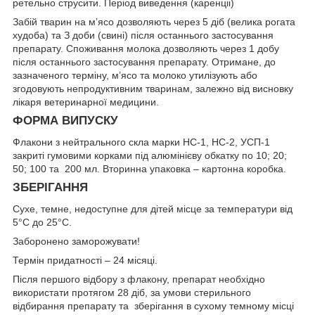
ретельно струсити. Період виведення (каренціі)
Забій тварин на м’ясо дозволяють через 5 діб (велика рогата
худоба) та З доби (свині) після останнього застосування
препарату. Споживання молока дозволяють через 1 добу
після останнього застосування препарату. Отримане, до
зазначеного терміну, м’ясо та молоко утилізують або
згодовують непродуктивним тваринам, залежно від висновку
лікаря ветеринарної медицини.
ФОРМА ВИПУСКУ
Флакони з нейтрального скла марки НС-1, НС-2, УСП-1
закриті гумовими корками під алюмінієву обкатку по 10; 20;
50; 100 та 200 мл. Вторинна упаковка – картонна коробка.
ЗБЕРІГАННЯ
Сухе, темне, недоступне для дітей місце за температури від
5°С до 25°С.
Заборонено заморожувати!
Термін придатності – 24 місяці.
Після першого відбору з флакону, препарат необхідно
використати протягом 28 діб, за умови стерильного
відбирання препарату та зберігання в сухому темному місці