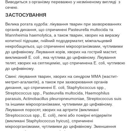
Виводиться з організму переважно у незміненому вигляді з
сечею.
ЗАСТОСУВАННЯ
Велика рогата худоба: лікування тварин при захворюваннях
органів дихання, що спричинені Pasteurella multocida та
Mannheimia haemolytica, а також тварин, хворих на виразку
копитної підошви, гнійний пододерматит, міжпальцевий
некробацильоз, що спричинені мікроорганізмами, чутливими
до цефквіному. Лікування корів, хворих на гострий мастит,
викликаний Е. соlі , яка чутлива до цефквіному. Лікування
телят, хворих на септицемію, що спричинена Е. соlі, чутливою
до цефквіному.
Свині: лікування тварин, хворих на синдром ММА (мастит-
метрит-агалактія), а також при захворювання органів
дихання, що спричинені Е. соlі, Staphylococcus spp.,
Streptococcus spp., Pasteurella multocida, Haemophilus
parasuis, Actinobacillus pleuropneumoniae, Streptococcus suis
та іншими мікроорганізмами, чутливими до цефквіному.
Лікування поросят, хворих на артрити (викликані
Streptococcus spp., Е. соli), легкі або помірні епідерміти
(викликані Staphylococcus hyicus), спричинені
мікроорганізмами, чутливими до цефквіному. Зменшення