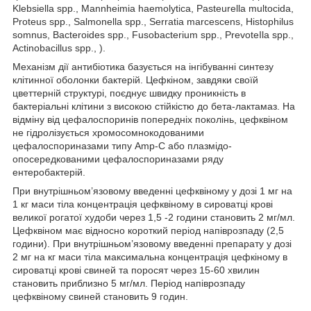
Klebsiella spp., Mannheimia haemolytica, Pasteurella multocida,
Proteus spp., Salmonella spp., Serratia marcescens, Histophilus
somnus, Bacteroides spp., Fusobacterium spp., PrevoteIla spp.,
Actinobacillus spp., ).
Механізм дії антибіотика базується на інгібуванні синтезу
клітинної оболонки бактерій. Цефкіном, завдяки своїй
цветтерній структурі, поєднує швидку проникність в
бактеріальні клітини з високою стійкістю до бета-лактамаз. На
відміну від цефалоспоринів попередніх поколінь, цефквіном
не гідролізується хромосомнокодованими
цефалоспориназами типу Amp-С або плазмідо-
опосередкованими цефалоспориназами ряду
ентеробактерій.
При внутрішньом’язовому введенні цефквіному у дозі 1 мг на
1 кг маси тіла концентрація цефквіному в сироватці крові
великої рогатої худоби через 1,5 -2 години становить 2 мг/мл.
Цефквіном має відносно короткий період напіврозпаду (2,5
години). При внутрішньом’язовому введенні препарату у дозі
2 мг на кг маси тіла максимальна концентрація цефкіному в
сироватці крові свиней та поросят через 15-60 хвилин
становить приблизно 5 мг/мл. Період напіврозпаду
цефквіному свиней становить 9 годин.