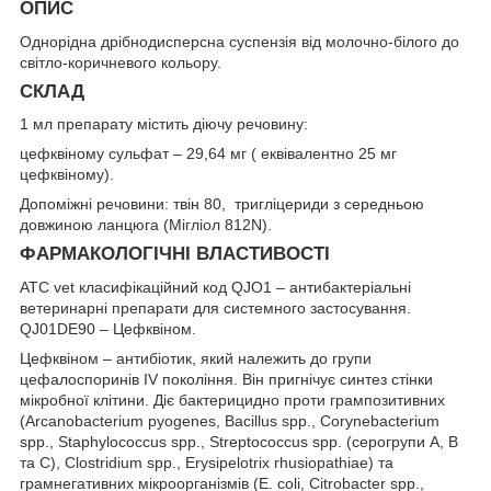
ОПИС
Однорідна дрібнодисперсна суспензія від молочно-білого до
світло-коричневого кольору.
СКЛАД
1 мл препарату містить діючу речовину:
цефквіному сульфат – 29,64 мг ( еквівалентно 25 мг
цефквіному).
Допоміжні речовини: твін 80, тригліцериди з середньою
довжиною ланцюга (Мігліол 812N).
ФАРМАКОЛОГІЧНІ ВЛАСТИВОСТІ
АТС vet класифікаційний код QJO1 – антибактеріальні
ветеринарні препарати для системного застосування.
QJ01DE90 – Цефквіном.
Цефквіном – антибіотик, який належить до групи
цефалоспоринів IV покоління. Він пригнічує синтез стінки
мікробної клітини. Діє бактерицидно проти грампозитивних
(Arcanobacterium pyogenes, Bacillus spp., Corynebacterium
spp., Staphylococcus spp., Streptococcus spp. (серогрупи А, В
та С), Clostridium spp., Erysipelotrix rhusiopathiae) та
грамнегативних мікроорганізмів (Е. coli, Citrobacter spp.,