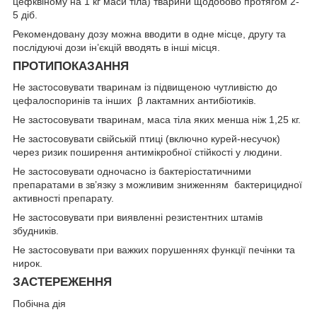
цефквіному на 1 кг маси тіла) тварини щодобово протягом 2-
5 діб.
Рекомендовану дозу можна вводити в одне місце, другу та
послідуючі дози ін’єкцій вводять в інші місця.
ПРОТИПОКАЗАННЯ
Не застосовувати тваринам із підвищеною чутливістю до
цефалоспоринів та інших β лактамних антибіотиків.
Не застосовувати тваринам, маса тіла яких менша ніж 1,25 кг.
Не застосовувати свійській птиці (включно курей-несучок)
через ризик поширення антимікробної стійкості у людини.
Не застосовувати одночасно із бактеріостатичними
препаратами в зв’язку з можливим зниженням бактерицидної
активності препарату.
Не застосовувати при виявленні резистентних штамів
збудників.
Не застосовувати при важких порушеннях функції печінки та
нирок.
ЗАСТЕРЕЖЕННЯ
Побічна дія