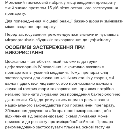
Можливий тимчасовий набряк у місці введення препарату,
який зникає протягом 15 діб після останнього застосування
препарату.
Для попередження місцевої реакції бажано щоразу змінювати
місце введення препарату.
Перед застосуванням рекомендується визначити чутливість
мікроорганізмів-збудників захворювання до цефквіному.
ОСОБЛИВІ ЗАСТЕРЕЖЕННЯ ПРИ
ВИКОРИСТАННІ
Цефквіном – антибіотик, який належить до групи
цефалоспоринів IV покоління і є критично важливим
препаратом в гуманній медицині. Тому, препарат слід
застосовувати для лікування клінічних станів у тварин, які
важко піддаються лікуванню, або прогнозовано важких в
лікуванні гострих форм захворювання, при яких потрібно
негайно починати лікування без проведення бактеріологічної
діагностики. Слід дотримуватись норм та регулювання
національного законодавства при призначенні препарату.
Збільшення дозування або кратності використання, або
відхилення від рекомендованої схеми лікування може
призвести до розвитку протимікробної стійкості. Препарат
рекомендовано застосовувати тільки на основі тесту на