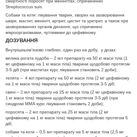
смертності поросят при менінгітах, спричинених
Streptococcus suis.
Собаки та коти: лікування тварин, хворих на захворювання
шкіри, мастит, менінгіт, артрит, цистит та уретрит, а також при
захворюваннях органів дихання, що спричинені
мікроорганізмами, чутливими до цефквіному.
ДОЗУВАННЯ
Внутрішньом’язово глибоко, один раз на добу, у дозах:
велика рогата худоба – 2 мл препарату на 50 кг маси тіла (1
мг цефквіному на 1 кг маси тіла) тварини щодобово протягом
3-5 діб (при маститах курс лікування становить 2 доби);
телята – 4 мл препарату на 50 кг маси тіла (2 мг цефквіному
на 1 кг маси тіла) тварини щодобово протягом 3-5 діб;
свині – 2 мл препарату на 25 кг маси тіла (2 мг цефквіному на
1 кг маси тіла) тварини щодобово протягом 3-5 діб (при
синдромі ММА курс лікування становить 2 доби);
поросята – 2 мл препарату на 25 кг маси тіла (2 мг
цефквіному на 1 кг маси тіла) тварини щодобово протягом 5
діб;
собаки та коти – 0,5 мл препарату на 5 кг маси тіла (2,5 мг