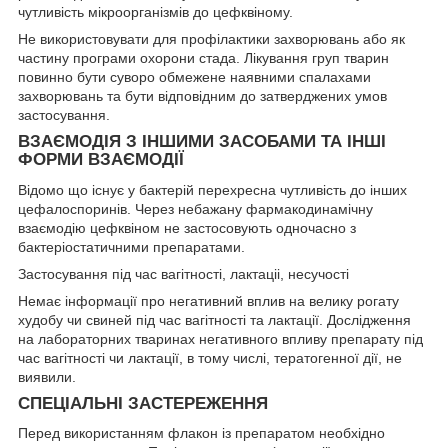
чутливість мікроорганізмів до цефквіному.
Не використовувати для профілактики захворювань або як
частину програми охорони стада. Лікування груп тварин
повинно бути суворо обмежене наявними спалахами
захворювань та бути відповідним до затверджених умов
застосування.
ВЗАЄМОДІЯ З ІНШИМИ ЗАСОБАМИ ТА ІНШІ
ФОРМИ ВЗАЄМОДІЇ
Відомо що існує у бактерій перехресна чутливість до інших
цефалоспоринів. Через небажану фармакодинамічну
взаємодію цефквіном не застосовують одночасно з
бактеріостатичними препаратами.
Застосування під час вагітності, лактаціі, несучості
Немає інформації про негативний вплив на велику рогату
худобу чи свиней під час вагітності та лактації. Дослідження
на лабораторних тваринах негативного впливу препарату під
час вагітності чи лактації, в тому числі, тератогенної дії, не
виявили.
СПЕЦІАЛЬНІ ЗАСТЕРЕЖЕННЯ
Перед використанням флакон із препаратом необхідно