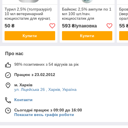
Турил 2,5% (толтразуріл)
Байкокс 2,5% ампули по 1
Бро
10 мл ветеринарний
мл 100 шт./пач.
(іве
кокциостатик для курчат,
кокциостатик для
орал
бройлерів та індички
бройлерів і курчат
прот
50
593
55
₴
₴/упаковка
пре
Купити
Купити
Про нас
98% позитивних з 54 відгуків за рік
Працює з 23.02.2012
м. Харків
ул. Ліцейська 26 , Харків, Україна
Контакти
Сьогодні працює з 09:00 до 16:00
Показати весь графік роботи