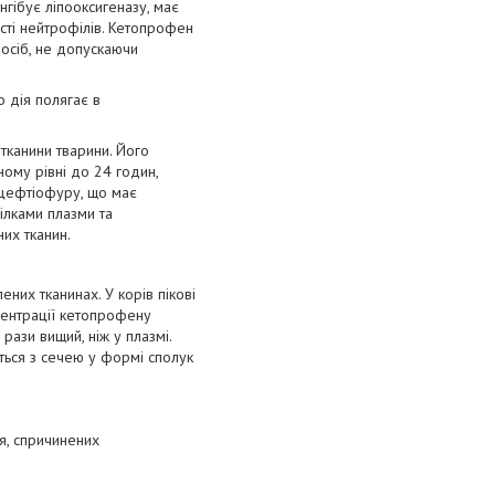
нгібує ліпооксигеназу, має
ості нейтрофілів. Кетопрофен
посіб, не допускаючи
 дія полягає в
тканини тварини. Його
ному рівні до 24 годин,
лцефтіофуру, що має
білками плазми та
них тканин.
них тканинах. У корів пікові
нцентрації кетопрофену
 рази вищий, ніж у плазмі.
ться з сечею у формі сполук
ня, спричинених