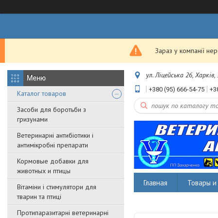
Зараз у компанії не
ул. Ліцейська 26, Харків,
+380 (95) 666-54-75
+3
Каталог товаров
Засоби для боротьби з
гризунами
Ветеринарні антибіотики і
антимікробні препарати
Кормовые добавки для
животных и птицы
Главная
Товары и 
Вітаміни і стимулятори для
тварин та птиці
Протипаразитарні ветеринарні