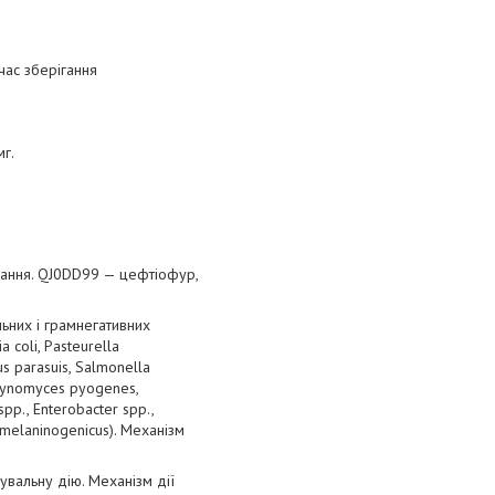
час зберігання
г.
ування. QJ0DD99 — цефтіофур,
ьних і грамнегативних
 coli, Pasteurella
s parasuis, Salmonella
Actynomyces pyogenes,
spp., Enterobacter spp.,
 melaninogenicus). Механізм
вальну дію. Механізм дії