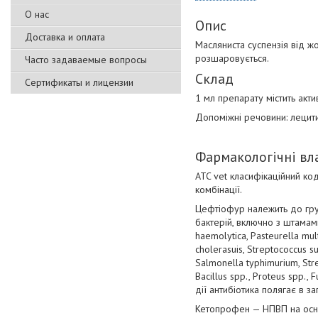
О нас
Опис
Доставка и оплата
Масляниста суспензія від ж
розшаровується.
Часто задаваемые вопросы
Склад
Сертификаты и лицензии
1 мл препарату містить акт
Допоміжні речовини: лецити
Фармакологічні вл
ATC vet класифікаційний ко
комбінації.
Цефтіофур належить до груп
бактерій, включно з штамами,
haemolytica, Pasteurella mu
cholerasuis, Streptococcus s
Salmonella typhimurium, Strep
Bacillus spp., Proteus spp.
дії антибіотика полягає в за
Кетопрофен — НПВП на осно