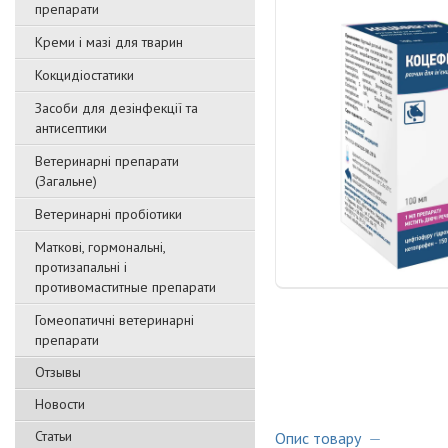
препарати
Креми і мазі для тварин
Кокцидіостатики
Засоби для дезінфекції та
антисептики
Ветеринарні препарати
(Загальне)
Ветеринарні пробіотики
Маткові, гормональні,
протизапальні і
противомаститные препарати
Гомеопатичні ветеринарні
препарати
Отзывы
Новости
Статьи
Опис товару