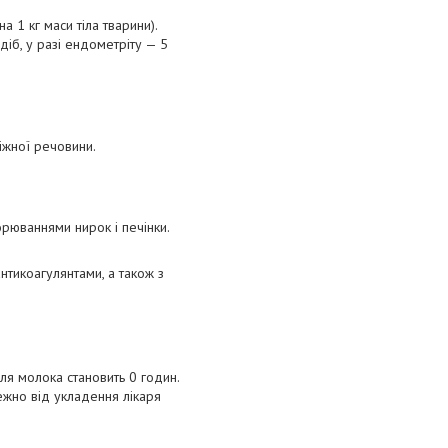
 1 кг маси тіла тварини).
діб, у разі ендометріту — 5
іжної речовини.
рюваннями нирок і печінки.
тикоагулянтами, а також з
ля молока становить 0 годин.
ежно від укладення лікаря