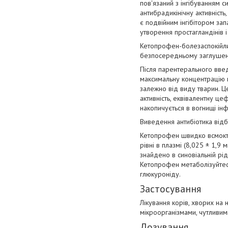
пов'язаний з інгібуванням с
антибрадикінічну активність
є подвійним інгібітором зап
утворення простагландінів і
Кетопрофен-болезаспокійли
безпосередньому заглушенні
Після парентерального введ
максимальну концентрацію в 
залежно від виду тварин. 
активність, еквівалентну це
накопичується в вогнищі інф
Виведення антибіотика відб
Кетопрофен швидко всмоктує
рівні в плазмі (8,025 ± 1,9
знайдено в синовіальній ріди
Кетопрофен метаболізуйтеся
глюкуроніду.
Застосування
Лікування корів, хворих на 
мікроорганізмами, чутливи
Дозування