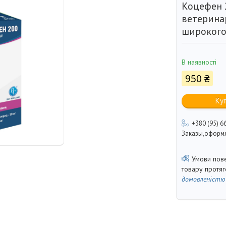
Коцефен 
ветерина
широкого 
В наявності
950 ₴
Ку
+380 (95) 6
Заказы,оформл
товару протя
домовленістю