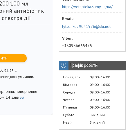
200 100 мл
https://vetapteka.sumy.ua/ua/
рний антибіотик
спектра дії
lytsenko29041976@ukr.net
+380956665475
пити
Графік роботи
66-54-75
ение,консультации.
Понеділок
09:00
16:00
Вівторок
09:00
16:00
повернення
Середа
09:00
16:00
гом 14 днів
за
Четвер
09:00
16:00
Пʼятниця
09:00
16:00
Субота
Вихідний
Неділя
Вихідний