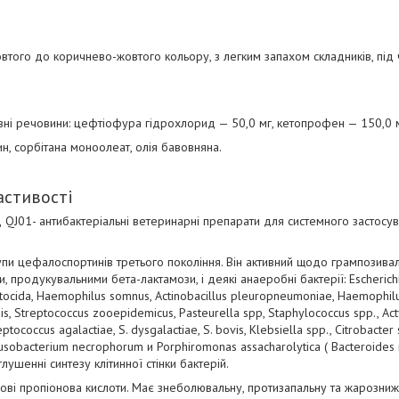
овтого до коричнево-жовтого кольору, з легким запахом складників, під 
ивні речовини: цефтіофура гідрохлорид — 50,0 мг, кетопрофен — 150,0 м
н, сорбітана моноолеат, олія бавовняна.
астивості
д QJ01- антибактеріальні ветеринарні препарати для системного застос
и цефалоспортинів третього покоління. Він активний щодо грампозивал
 продукувальними бета-лактамози, і деякі анаеробні бактерії: Escherichia
ltocida, Haemophilus somnus, Actinobacillus pleuropneumoniae, Haemophilu
uis, Streptococcus zooepidemicus, Pasteurella spp, Staphylococcus spp., 
tococcus agalactiae, S. dysgalactiae, S. bovis, Klebsiella spp., Citrobacter 
, Fusobacterium necrophorum и Porphiromonas assacharolytica ( Bacteroides
глушенні синтезу клітинної стінки бактерій.
ві пропіонова кислоти. Має знеболювальну, протизапальну та жарознижу