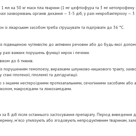
 мл на 50 кг маси тіла тварини (1 мг цефтіофура та 3 мг кетопрофену на
разі захворювань органів дихання — 3-5 діб, у разі некробактеріозу — 3 
 із лікарським засобом треба струшувати та підігрівати до 36 °C.
із підвищеною чутливістю до активних речовин або до будь-якої допом
у разі важких порушень функції нирок і печінки.
віком до 6 тижнів.
із порушенням гемопоезу, виразками шлунково-кишкового тракту, захво
стані гіпотензії, гіполемії та дегідратації.
 з іншими нестероїдними протизапальними, сечогінними засобами або ан
колом, макролідами та лінкозамідами.
а за 8 діб після останнього застосування препарату. Період виведення д
ерміну, м'ясо утилізують або згодовують непродуктивним тваринам, зал