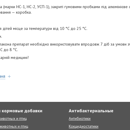
 (марки НС-1, НС-2, УСП-1), закриті гумовими пробками під алюмінієве о
овання — коробка.
 дітей місце за температури від 10 °C до 25 °C.
и.
лакона препарат необхідно використовувати впродовж 7 діб за умови з
°C до 8 °C.
арній медицині!
ння
 кормовые добавки
Антибактериальные
ивотных и птиц
Антибиотики
животных и птиц
Кокцидиостатики