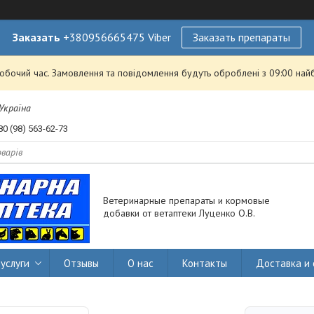
Заказать
+380956665475 Viber
Заказать препараты
робочий час. Замовлення та повідомлення будуть оброблені з 09:00 най
 Україна
80 (98) 563-62-73
Ветеринарные препараты и кормовые
добавки от ветаптеки Луценко О.В.
услуги
Отзывы
О нас
Контакты
Доставка и 