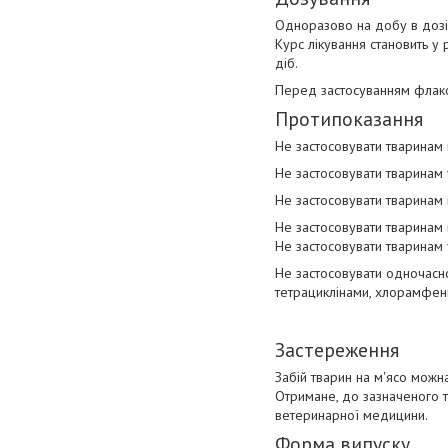
Одноразово на добу в дозі 1
Курс лікування становить у 
діб.
Перед застосуванням флакон
Протипоказання
Не застосовувати тваринам 
Не застосовувати тваринам 
Не застосовувати тваринам 
Не застосовувати тваринам 
Не застосовувати тваринам у 
Не застосовувати одночасно
тетрациклінами, хлорамфені
Застереження
Забій тварин на м'ясо можн
Отримане, до зазначеного т
ветеринарної медицини.
Форма випуску