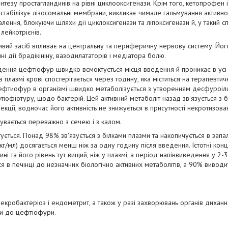
интезу простагландинів на рівні циклооксигенази. Крім того, кетопрофен і
, стабілізує лізосомальні мембрани, викликає чимале гальмування активн
алення, блокуючи шляхи дії циклоксигенази та ліпоксигенази й, у такий с
 лейкотрієнів.
вий засіб впливає на центральну та периферичну нервову систему. Його
 дії брадікініну, вазодилататорів і медіатора болю.
ення цефтіофур швидко всмоктується місця введення й проникає в усі 
плазмі крові спостерігається через годину, яка міститься на терапевтич
Цефтиофур в організмі швидко метаболізується з утворенням десфуроі
фтіофіотуру, щодо бактерій. Цей активний метаболіт назад зв'язується з 
екції, водночас його активність не знижується в присутності некротизова
увається переважно з сечею і з калом.
ться. Понад 98% зв'язується з білками плазми та накопичується в запале
 мкг/мл) досягається менш ніж за одну годину після введення. Істотні ко
ні та його рівень тут вищий, ніж у плазмі, а період напіввиведення у 2-3
 в печінці до незначних біологічно активних метаболітів, а 90% виводи
некробактеріоз і ендометрит, а також у разі захворювань органів дихан
ми до цефтіофури.