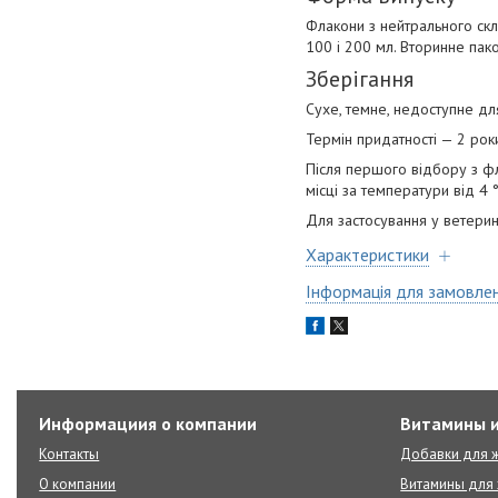
Флакони з нейтрального скла
100 і 200 мл. Вторинне пак
Зберігання
Сухе, темне, недоступне для
Термін придатності — 2 рок
Після першого відбору з ф
місці за температури від 4 
Для застосування у ветерин
Характеристики
Інформація для замовле
Информациия о компании
Витамины и
Контакты
Добавки для ж
О компании
Витамины для 