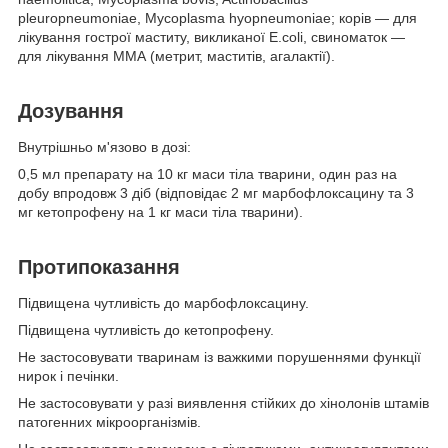
pleuropneumoniae, Mycoplasma hyopneumoniae; корів — для
лікування гострої маститу, викликаної E.coli, свиноматок —
для лікування ММА (метрит, маститів, агалактії).
Дозування
Внутрішньо м'язово в дозі:
0,5 мл препарату на 10 кг маси тіла тварини, один раз на
добу впродовж 3 діб (відповідає 2 мг марбофлоксацину та 3
мг кетопрофену на 1 кг маси тіла тварини).
Протипоказання
Підвищена чутливість до марбофлоксацину.
Підвищена чутливість до кетопрофену.
Не застосовувати тваринам із важкими порушеннями функції
нирок і печінки.
Не застосовувати у разі виявлення стійких до хінолонів штамів
патогенних мікроорганізмів.