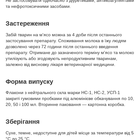
Не застосовувати одночасно з діуретиками, антикоагулянтами
та нефротоксичними засобами.
Застереження
Забій тварин на м'ясо можна за 4 доби після останнього
застосування препарату. Споживання молока в їжу людям
дозволено через 72 години після останнього введення
препарату. Отримане до зазначеного терміну м'ясо та молоко
утилізують або згодовують непродуктивним тваринам,
залежно від висновку лікаря ветеринарної медицини.
Форма випуску
Флакони з нейтрального скла марки НС-1, НС-2, УСП-1
закриті гумовими пробками під алюмінієве обкачування по 10,
20, 50 і 100 мл. Вторинне паковання — картонна коробка.
Зберігання
Сухе, темне, недоступне для дітей місце за температури від 5
°C до 25 °C.