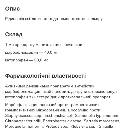
Опис
Рідина від світло-жовтого до темно-жовтого кольору.
Склад
1 мл препарату містить активні речовини:
марбофлоксацин — 40,0 мг
кетопрофен — 60,0 мг.
Фармакологічні властивості
Активними речовинами препарату є антибіотик
марбофолоксацин, який належить до групи фторхінолону, і
кетопрофен як нестероїдний протизапальний препарат.
Марбофлоксацин активний проти грамнегативних і
грампозитивних мікроорганізмів, а особливо проти:
Staphylococcus spp., Escherichia coli, Salmonella typhimurium,
Citrobacter freundiii, Enterobacter cloacae, Serratia marcesens,
Morganella manorniii, Proteus spp., Klebsiella spp., Shigella