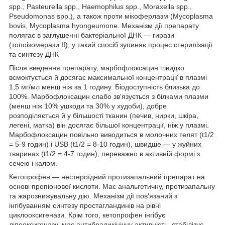
spp., Pasteurella spp., Haemophilus spp., Moraxella spp.,
Pseudomonas spp.), а також проти мікоферлазм (Mycoplasma
bovis, Mycoplasma hyongeumone. Механізм дії препарату
полягає в заглушенні бактеріальної ДНК — гирази
(топоізомерази II), у такий спосіб зупиняє процес стерилізації
та синтезу ДНК
Після введення препарату, марбофлоксацин швидко
всмоктується й досягає максимальної концентрації в плазмі
1,5 мг/мл менш ніж за 1 годину. Біодоступність близька до
100%. Марбофлоксацин слабо зв'язується з білками плазми
(менш ніж 10% ушкоди та 30% у худоби), добре
розподіляється й у більшості тканин (печив, нирки, шкіра,
легені, матка) він досягає більшої концентрації, ніж у плазмі.
Марбофлоксацин повільно виводиться в молочних телят (t1/2
= 5-9 годин) і USB (t1/2 = 8-10 годин), швидше — у жуйних
тваринах (t1/2 = 4-7 годин), переважно в активній формі з
сечею і калом.
Кетопрофен — нестероїдний протизапальний препарат на
основі пропіонової кислоти. Має анальгетичну, протизапальну
та жарознижувальну дію. Механізм дії пов'язаний з
інгібуванням синтезу простагландинів на рівні
циклооксигенази. Крім того, кетопрофен інгібує
ліпооксигеназу, має антибрадикінічну активність, стабілізує