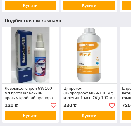
Купити
Купити
Подібні товари компанії
Левомікол спрей 5% 100
Ципрокол
Енро
мл протизапальний,
(ципрофлоксацин-100 мг;
вете
протимікробний препарат
колістин 1 млн ОД) 100 мл
комп
для лікування ран у
комплексний
120
330
725
₴
₴
тварин
ветеринарний антибіотик
для птиці 03.26
Купити
Купити