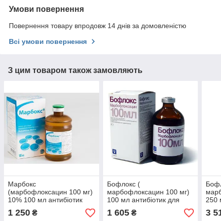
Умови повернення
Повернення товару впродовж 14 днів за домовленістю
Всі умови повернення
З цим товаром також замовляють
Марбокс
Бофлокс (
Бофл
(марбофлоксацин 100 мг)
марбофлоксацин 100 мг)
марб
10% 100 мл антибіотик
100 мл антибіотик для
250 
широкого спектра дії для
поросят, свиней, телят і
поро
1 250
1 605
3 5
₴
₴
КРС та свиней.
корів.Livisto
корів