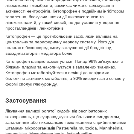
лізосомальні мембрани, викликає чимале гальмування
активності нейтрофілів. Кетопрофен є подвійним інгібітором
запалення, блокуючи шляхи дії циклоксигенази та
ліпоксигенази й, у такий спосіб, не допускаючи утворення
простагландінів і лейкотрієнів.
Кетопрофен — це протибольовий засіб, який впливає на
центральну та периферичну нервову систему. Його дія
полягає в безпосередньому заглушенні дії брадікініну,
вазодилататорів і медіатора болю.
Кетопрофен швидко всмоктується. Понад 98% зв'язується з
білками плазми та накопичується в запалених тканинах.
Кетопрофен метаболізуйтеся в печінці до невідомих
біологічно активних метаболітів, а 90% виводиться з сечею у
формі сполук глюкуроніду.
Застосування
Лікування великої рогатої худоби від респіраторних
захворювань, що супроводжуються больовим синдромом,
запаленням або лихоманкою і викликаними сприйнятливими
штамами мікроорганізмів Pasteurella multocida, Mannheimia
haemolitica, Mycoplasma bovis, Actinobacillus