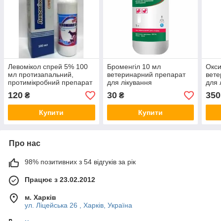
Левомікол спрей 5% 100
Броменгіл 10 мл
Окси
мл протизапальний,
ветеринарний препарат
вете
протимікробний препарат
для лікування
для 
для лікування ран у
захворювань органів
кроли
120
30
350
₴
₴
тварин
дихання у птиці
Купити
Купити
Про нас
98% позитивних з 54 відгуків за рік
Працює з 23.02.2012
м. Харків
ул. Ліцейська 26 , Харків, Україна