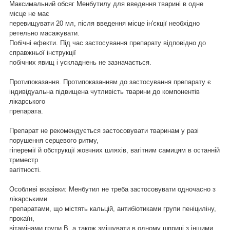
Максимальний обсяг Менбутилу для введення тварині в одне
місце не має
перевищувати 20 мл, після введення місце ін'єкції необхідно
ретельно масажувати.
Побічні ефекти. Під час застосування препарату відповідно до
справжньої інструкції
побічних явищ і ускладнень не зазначається.
Протипоказання. Протипоказанням до застосування препарату є
індивідуальна підвищена чутливість тварини до компонентів
лікарського
препарата.
Препарат не рекомендується застосовувати тваринам у разі
порушення серцевого ритму,
гіперемії й обструкції жовчних шляхів, вагітним самицям в останній
триместр
вагітності.
Особливі вказівки: Менбутил не треба застосовувати одночасно з
лікарськими
препаратами, що містять кальцій, антибіотиками групи пеніциліну,
прокаїн,
вітамінами групи B, а також змішувати в одному шприці з іншими