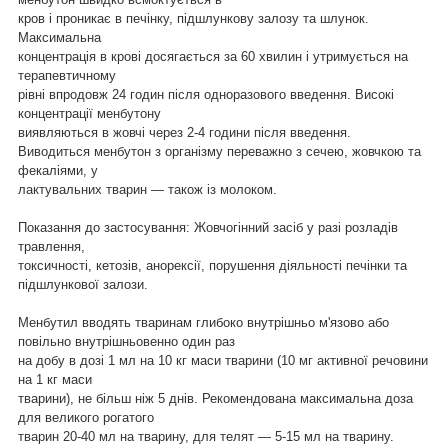
кров і проникає в печінку, підшлункову залозу та шлунок.
Максимальна
концентрація в крові досягається за 60 хвилин і утримується на
терапевтичному
рівні впродовж 24 годин після одноразового введення. Високі
концентрації менбутону
виявляються в жовчі через 2-4 години після введення.
Виводиться менбутон з організму переважно з сечею, жовчкою та
фекаліями, у
лактувальних тварин — також із молоком.
Показання до застосування: Жовчогінний засіб у разі розладів
травлення,
токсичності, кетозів, анорексії, порушення діяльності печінки та
підшлункової залози.
Менбутил вводять тваринам глибоко внутрішньо м'язово або
повільно внутрішньовенно один раз
на добу в дозі 1 мл на 10 кг маси тварини (10 мг активної речовини
на 1 кг маси
тварини), не більш ніж 5 днів. Рекомендована максимальна доза
для великого рогатого
тварин 20-40 мл на тварину, для телят — 5-15 мл на тварину.