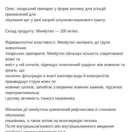
Опис: лікарський препарат у формі розчину для ін'єкцій
призначений для
лікування крс у разі хвороб шлунково-кишкового тракту.
Склад продукту: Менбутил — 100 мг/мл.
Фармакологічні властивості. Менбутил належить до групи
жовчогінних
лікарських препаратів. Менбутон збільшує кількість секретованої
жовчі та
вміст у ній холатів, підвищує осмотичний градієнт між жовчкою та
кров'ю, що
посилює фільтрацію в жовті капіляри води й електролітів,
пришвидшує струм жовчі по
жовчних шляхів, запобігає утворенню жовчних каменів, підсилює
перетравлювальну
і рухову активність тонкого кишківника.
Механізм дії менбутона зумовлений рефлексами зі слизовою
оболонкою
кишківника, а також вплив на екзосекрецію печінки.
Після внутрішньом'язового або внутрішньовенного введення
менбутон швидко всмоктується в