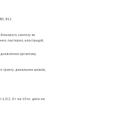
В5, В12.
ілкового синтезу як
нел, пастерел, клостридій,
відновлення організму.
 тракту, дихальних шляхів,
0-2, 0 г на 10 кг, двічі на