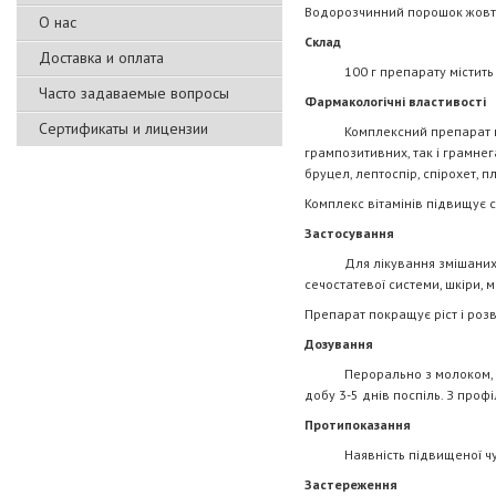
Водорозчинний порошок жовт
О нас
Склад
Доставка и оплата
100 г препарату містить докси
Часто задаваемые вопросы
Фармакологічні властивості
Сертификаты и лицензии
Комплексний препарат широко
грампозитивних, так і грамнег
бруцел, лептоспір, спірохет, п
Комплекс вітамінів підвищує с
Застосування
Для лікування змішаних інфе
сечостатевої системи, шкіри, ма
Препарат покращує ріст і розв
Дозування
Перорально з молоком, водою а
добу 3-5 днів поспіль. З проф
Протипоказання
Наявність підвищеної чутли
Застереження