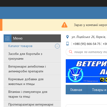
Зараз у компанії нер
ул. Ліцейська 26, Харків,
+380 (95) 666-54-75
+3
Каталог товаров
Засоби для боротьби з
гризунами
Ветеринарні антибіотики і
антимікробні препарати
Кормовые добавки для
животных и птицы
Главная
Товары и 
Вітаміни і стимулятори для
тварин та птиці
Протипаразитарні ветеринарні