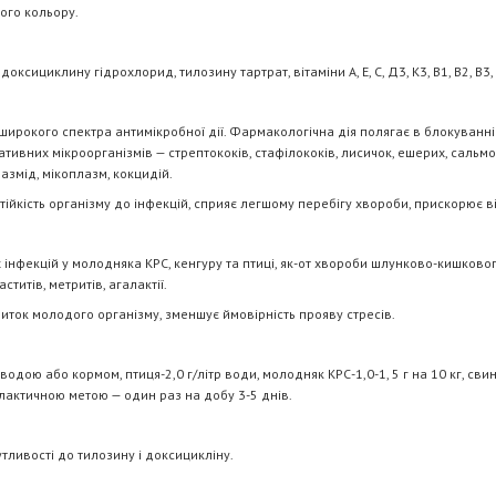
ого кольору.
циклину гідрохлорид, тилозину тартрат, вітаміни А, Е, С, Д3, К3, В1, В2, В3, 
го спектра антимікробної дії. Фармакологічна дія полягає в блокуванні б
ативних мікроорганізмів — стрептококів, стафілококів, лисичок, ешерих, сальмо
лазмід, мікоплазм, кокцидій.
тійкість організму до інфекцій, сприяє легшому перебігу хвороби, прискорює 
кцій у молодняка КРС, кенгуру та птиці, як-от хвороби шлунково-кишкового
ститів, метритів, агалактії.
иток молодого організму, зменшує ймовірність прояву стресів.
бо кормом, птиця-2,0 г/літр води, молодняк КРС-1,0-1, 5 г на 10 кг, свині-1,
ілактичною метою — один раз на добу 3-5 днів.
вості до тилозину і доксицикліну.