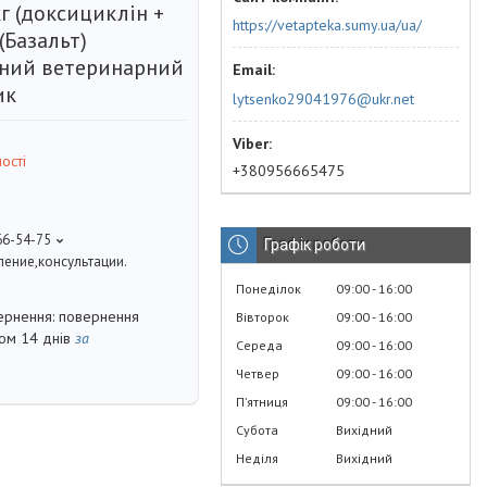
кг (доксициклін +
https://vetapteka.sumy.ua/ua/
(Базальт)
ний ветеринарний
ик
lytsenko29041976@ukr.net
ості
+380956665475
66-54-75
Графік роботи
ение,консультации.
Понеділок
09:00
16:00
повернення
Вівторок
09:00
16:00
гом 14 днів
за
Середа
09:00
16:00
Четвер
09:00
16:00
Пʼятниця
09:00
16:00
Субота
Вихідний
Неділя
Вихідний