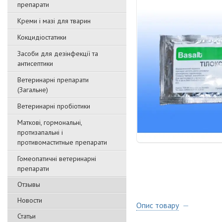
препарати
Креми і мазі для тварин
Кокцидіостатики
Засоби для дезінфекції та
антисептики
Ветеринарні препарати
(Загальне)
Ветеринарні пробіотики
Маткові, гормональні,
протизапальні і
противомаститные препарати
Гомеопатичні ветеринарні
препарати
Отзывы
Новости
Опис товару
Статьи