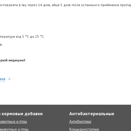
вати в їжу через 14 днів, яйце 5 днів після останнього приймання препар
.
атури від 5 °C до 25 °C.
в.
рній медицині!
ння
 кормовые добавки
Антибактериальные
ивотных и птиц
Антибиотики
животных и птиц
Кокцидиостатики