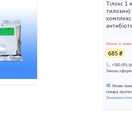
Тілокс 1 
тилозин) 
комплекс
антибіот
Немає в наявн
685 ₴
+380 (95) 6
Заказы,оформл
товару протя
домовленістю