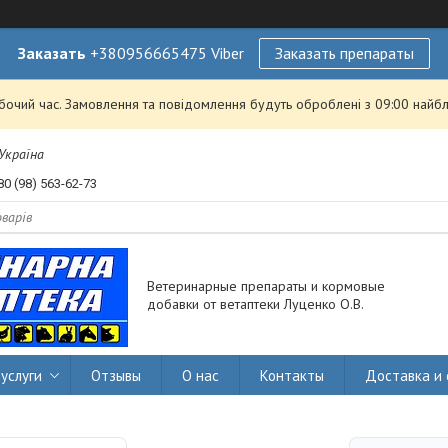
Заказать
+380956665475 Viber
Заказать препараты
обочий час. Замовлення та повідомлення будуть оброблені з 09:00 найбл
 Україна
80 (98) 563-62-73
Ветеринарные препараты и кормовые
добавки от ветаптеки Луценко О.В.
услуги
Отзывы
О нас
Контакты
Доставка и 