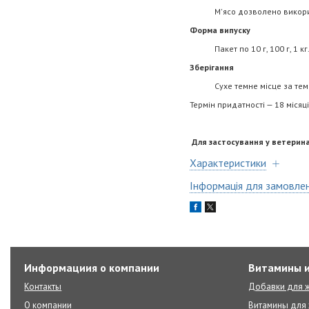
М'ясо дозволено використову
Форма випуску
Пакет по 10 г, 100 г, 1 кг
Зберігання
Сухе темне місце за темпер
Термін придатності — 18 місяці
Для застосування у ветерина
Характеристики
Інформація для замовле
Информациия о компании
Витамины и
Контакты
Добавки для ж
О компании
Витамины для 