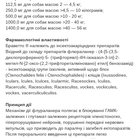
112,5 мг для собак масою 2 — 4,5 кг;
250,0 мг для собак масою >4,5 — 10 кілограмів;
500,0 мг для собак масою >10 - 20 кг;
1000,0 мг для собак масою >20 - 40 кг;
1400,0 мг для собак масою >40 — 56 кг.
Фармакологічні властивості
Браветто ® належить до інсектоакаріцидних препаратів.
Вхідний до складу препаратів флюраланер - (4-[5-(3,5-
дихлопроференіл)-5- (трифторявл)-4Н-ізоказол-3-їл]-2-
метил-N-[2-оксо-(2,2-трифтореталміновано) етил] бензозамід)
- інсектоакарід групи іззолінів, активний щодо блох
(Ctenochalides felis і Ctenochophalides) і кліщів (Ixussodines,
Iculars, Icules, Iculces, Icularmic, Racesockes, Iculiss,
Racerculic, Racesculiss, Racesculiss, vockes, vockicules,
vockes, vacerculiculiculiss.
Принцип дії
Механізм дії флураланера полягає в блокуванні ГАМК-
залежних і глутамат-залежних рецепторів членістоногих,
гіперпорушуванні нейронів, порушенні передачі нервових
імпульсів, що призводить до паралічу і загибелі ектопаразітів.
Після перорального введення ці препарати легко