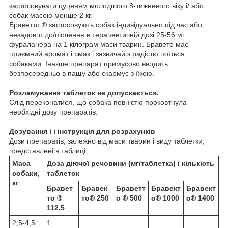
застосовувати цуценям молодшого 8-тижневого віку і/ або
собак масою менше 2 кг.
Браветто ® застосовують собак індивідуально під час або
незадовго до/післення в терапевтичній дозі 25-56 мг
фураланера на 1 кілограм маси тварин. Бравето має
приємний аромат і смак і зазвичай з радістю поїться
собаками. Інакше препарат примусово вводить
безпосередньо в пащу або скармує з їжею.
Розламування таблеток не допускається.
Слід переконатися, що собака повністю проковтнула
необхідні дозу препаратів.
Дозування і і інструкція для розрахунків
Дози препаратів, залежно від маси тварин і виду таблетки,
представлені в таблиці:
Маса
Доза діючої речовини (мг/таблетка) і кількість
собаки,
таблеток
кг
Бравет
Бравек
Браветт
Бравект
Бравект
то ®
то® 250
о ® 500
о® 1000
о® 1400
112,5
2,5-4,5
1