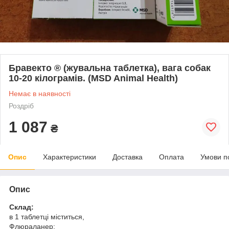
Бравекто ® (жувальна таблетка), вага собак
10-20 кілограмів. (MSD Animal Health)
Немає в наявності
Роздріб
1 087
₴
Опис
Характеристики
Доставка
Оплата
Умови п
Опис
Склад:
в 1 таблетці міститься,
Флюраланер: