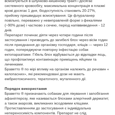
всмоктуються в шлунково-кишеному тракті і досягає
системного кровообігу, максимальна концентрація в плазмі
крові досягає 1 дня, біодоступність становить 20-27%,
прийому пришвидшує всмоктування. Це флураланер
повільно, переважно у невиправленій формі з фекаліями
(~90% дози) і частково з сечею, період напіввиведення - 12
днів.
Перепарат починає діяти через чотири години після
застосування і призводить до загибелі блох через вісім годин
після приєднання до організму господаря, кліщів — через 12
годин, попереджуючи повторну інфестацію собак
ектопаразітами. Гібель блох відбувається до відкладки яєць,
що профілактикує контамінацію приміщень яйцями та
личинками.
Браветто ® по мірі впливу на організм належить до речовин «
калопасних», які рекомендовані дози не мають
ембриотоксичного, тератогного, мутагенного дії.
Порядок використання
Браветто ® призначають собакам для лікування і запобігання
афаніптерозу, яке називається блохами алергічний дерматит,
а також акарозів, викликаних іксодовими кліщами.
Протиставленням до застосування є індивідуальна
непереносимість компонентів. Препарат не слід