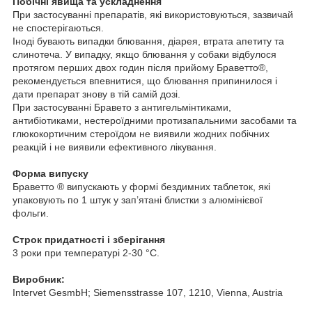
Побічні явища та ускладнення
При застосуванні препаратів, які використовуються, зазвичай
не спостерігаються.
Іноді бувають випадки блювання, діарея, втрата апетиту та
слинотеча. У випадку, якщо блювання у собаки відбулося
протягом перших двох годин після прийому Браветто®,
рекомендується впевнитися, що блювання припинилося і
дати препарат знову в тій самій дозі.
При застосуванні Бравето з антигельмінтиками,
антибіотиками, нестероїдними протизапальними засобами та
глюкокортичним стероїдом не виявили жодних побічних
реакцій і не виявили ефективного лікування.
Форма випуску
Браветто ® випускають у формі бездимних таблеток, які
упаковують по 1 штук у зап’ятані блистки з алюмінієвої
фольги.
Строк придатності і зберігання
3 роки при температурі 2-30 °С.
Виробник:
Intervet GesmbH; Siemensstrasse 107, 1210, Vienna, Austria