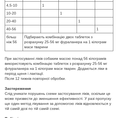
4,5-10
1
10-20
1
20-40
1
40-56
1
більш
Підбирають комбінацію двох таблеток з
ніж 56
розрахунку 25-56 мг фураланера на 1 кілограм
маси тварини
При застосуванні ліків собаким масою понад 56 кілограмів
використовують комбінацію таблеток з розрахунку 25-56 мг
флураланера на 1 кілограм маси тварин. Додаються ліки в
період щеня і лактації.
Після 12 тижнів повторної обробки.
Застереження
Слід уникати порушень схеми застосування ліків, оскільки це
може призвести до зменшення ефективності. У разі пропуску
ще один метод лікування за допомогою ліків відновлюється у
тій самій дозі по тій самій схемі.