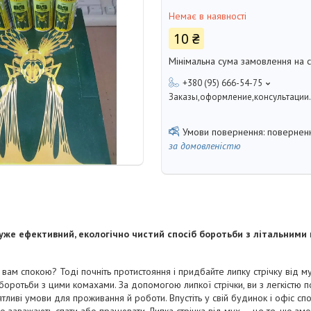
Немає в наявності
10 ₴
Мінімальна сума замовлення на с
+380 (95) 666-54-75
Заказы,оформление,консультации.
поверненн
за домовленістю
дуже ефективний, екологічно чистий спосіб боротьби з літальними
вам спокою? Тоді почніть протистояння і придбайте липку стрічку від му
боротьби з цими комахами. За допомогою липкої стрічки, ви з легкістю 
тливі умови для проживання й роботи. Впустіть у свій будинок і офіс спок