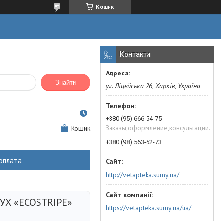
Кошик
Контакти
Знайти
ул. Ліцейська 26, Харків, Україна
+380 (95) 666-54-75
Заказы,оформление,консультации.
Кошик
+380 (98) 563-62-73
оплата
http://vetapteka.sumy.ua/
УХ «ECOSTRIPE»
https://vetapteka.sumy.ua/ua/