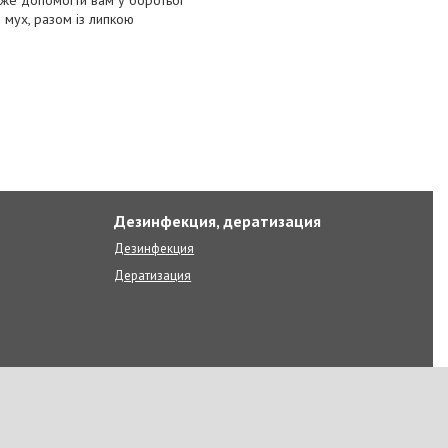
може допомогти вам у боротьбі
 мух, разом із липкою
Дезинфекция, дератизация
Дезинфекция
Дератизация