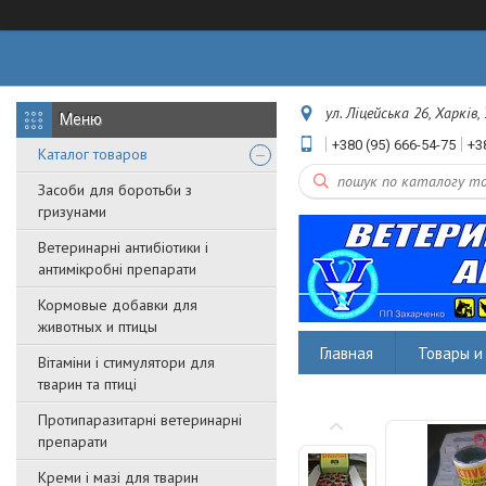
ул. Ліцейська 26, Харків,
+380 (95) 666-54-75
+3
Каталог товаров
Засоби для боротьби з
гризунами
Ветеринарні антибіотики і
антимікробні препарати
Кормовые добавки для
животных и птицы
Главная
Товары и 
Вітаміни і стимулятори для
тварин та птиці
Протипаразитарні ветеринарні
препарати
Креми і мазі для тварин