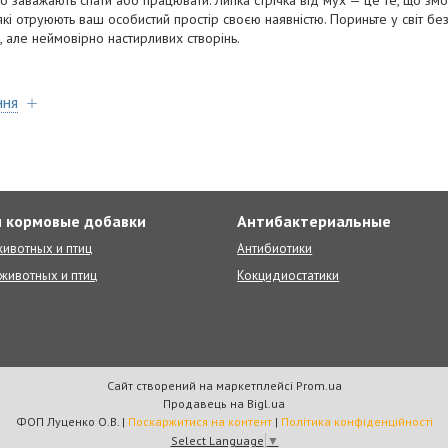
йно заважають спати або працювати. Липка стрічка від мух — це те, що з
кі отруюють ваш особистий простір своєю наявністю. Пориньте у світ без
, але неймовірно настирливих створінь.
ння
 кормовые добавки
Антибактериальные
ивотных и птиц
Антибиотики
животных и птиц
Кокцидиостатики
Сайт створений на маркетплейсі
Prom.ua
Продавець на Bigl.ua
ФОП Луценко О.В. |
Поскаржитися на контент
|
Політика конфіденційності
Select Language
▼