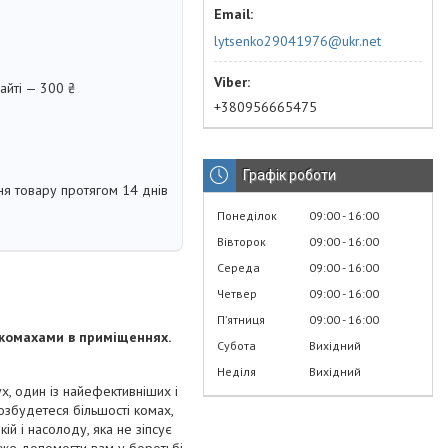
lytsenko29041976@ukr.net
айті — 300 ₴
+380956665475
Графік роботи
я товару протягом 14 днів
Понеділок
09:00
16:00
Вівторок
09:00
16:00
Середа
09:00
16:00
Четвер
09:00
16:00
Пʼятниця
09:00
16:00
 комахами в приміщеннях.
Субота
Вихідний
Неділя
Вихідний
х, один із найефективніших і
позбудетеся більшості комах,
ій і насолоду, яка не зіпсує