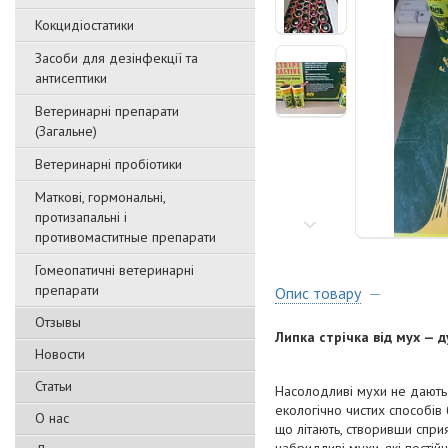
Кокцидіостатики
Засоби для дезінфекції та
антисептики
Ветеринарні препарати
(Загальне)
Ветеринарні пробіотики
Маткові, гормональні,
протизапальні і
противомаститные препарати
Гомеопатичні ветеринарні
препарати
Опис товару
Отзывы
Липка стрічка від мух — 
Новости
Статьи
Насолодливі мухи не дають 
екологічно чистих способів 
О нас
що літають, створивши сприя