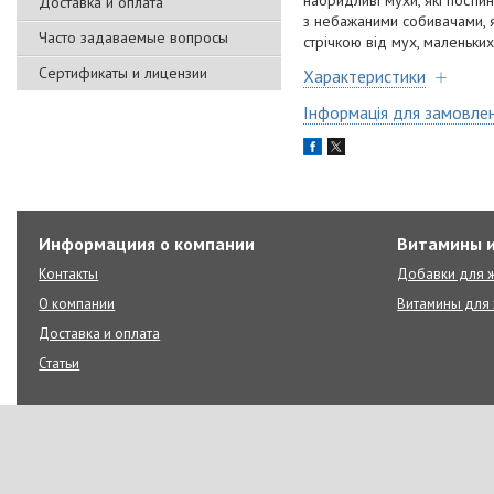
набридливі мухи, які пості
Доставка и оплата
з небажаними собивачами, я
Часто задаваемые вопросы
стрічкою від мух, маленьких
Сертификаты и лицензии
Характеристики
Інформація для замовле
Информациия о компании
Витамины и
Контакты
Добавки для ж
О компании
Витамины для 
Доставка и оплата
Статьи