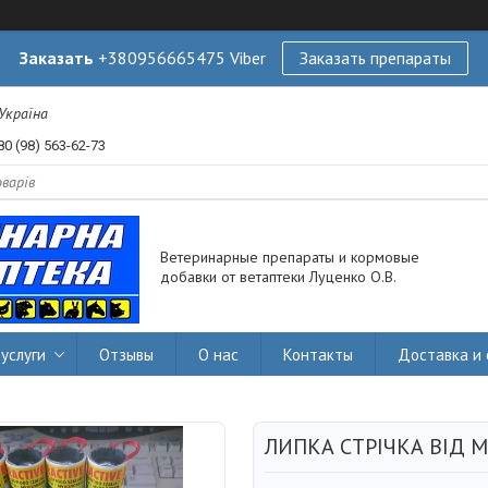
Заказать
+380956665475 Viber
Заказать препараты
 Україна
80 (98) 563-62-73
Ветеринарные препараты и кормовые
добавки от ветаптеки Луценко О.В.
услуги
Отзывы
О нас
Контакты
Доставка и 
ЛИПКА СТРІЧКА ВІД М