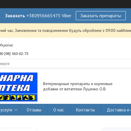
Заказать
+380956665475 Viber
Заказать препараты
чий час. Замовлення та повідомлення будуть оброблені з 09:00 найближ
 Україна
80 (98) 563-62-73
Ветеринарные препараты и кормовые
добавки от ветаптеки Луценко О.В.
услуги
Отзывы
О нас
Контакты
Доставка и 