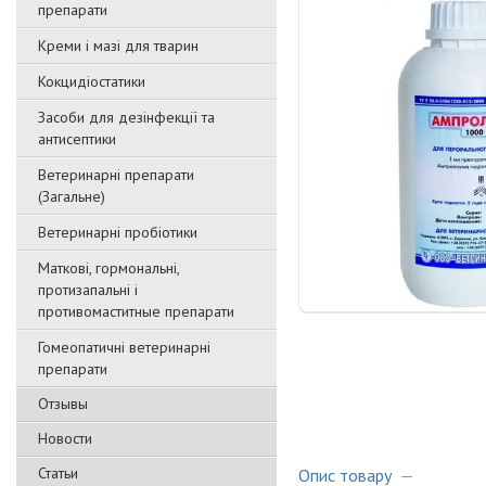
препарати
Креми і мазі для тварин
Кокцидіостатики
Засоби для дезінфекції та
антисептики
Ветеринарні препарати
(Загальне)
Ветеринарні пробіотики
Маткові, гормональні,
протизапальні і
противомаститные препарати
Гомеопатичні ветеринарні
препарати
Отзывы
Новости
Статьи
Опис товару