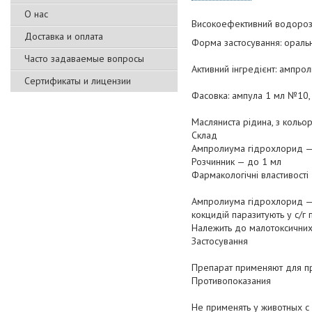
О нас
Високоефективний водорозч
Доставка и оплата
Форма застосування: оральн
Часто задаваемые вопросы
Активний інгредієнт: ампро
Сертификаты и лицензии
Фасовка: ампула 1 мл №10,
Масляниста рідина, з кольор
Склад
Ампролиума гідрохлорид —
Розчинник — до 1 мл
Фармакологічні властивості
Ампролиума гідрохлорид — х
кокцидій паразитують у с/г пт
Належить до малотоксичних
Застосування
Препарат применяют для пр
Противопоказания
Не применять у животных с