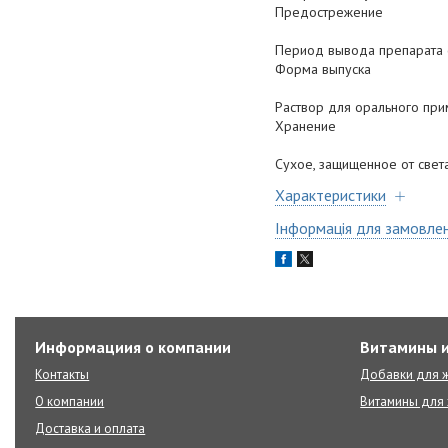
Предострежение
Период вывода препарата со
Форма выпуска
Раствор для орального при
Хранение
Сухое, защищенное от свет
Характеристики
Інформація для замовле
Информациия о компании
Витамины и
Контакты
Добавки для ж
О компании
Витамины для 
Доставка и оплата