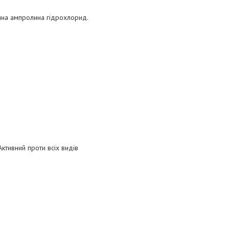
ина ампролина гідрохлорид.
ктивний проти всіх видів