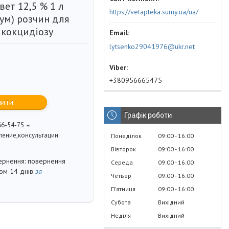
ет 12,5 % 1 л
https://vetapteka.sumy.ua/ua/
ум) розчин для
 кокцидіозу
lytsenko29041976@ukr.net
+380956665475
пити
Графік роботи
66-54-75
ение,консультации.
Понеділок
09:00
16:00
Вівторок
09:00
16:00
повернення
Середа
09:00
16:00
гом 14 днів
за
Четвер
09:00
16:00
Пʼятниця
09:00
16:00
Субота
Вихідний
Неділя
Вихідний