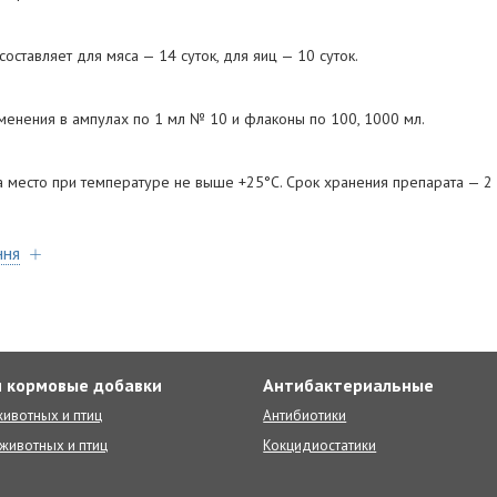
ставляет для мяса — 14 суток, для яиц — 10 суток.
менения в ампулах по 1 мл № 10 и флаконы по 100, 1000 мл.
а место при температуре не выше +25°С. Срок хранения препарата — 2 
ння
 кормовые добавки
Антибактериальные
ивотных и птиц
Антибиотики
животных и птиц
Кокцидиостатики