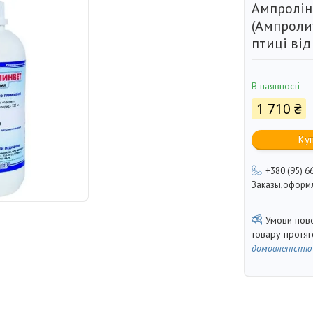
Ампролінв
(Ампроли
птиці від
В наявності
1 710 ₴
Ку
+380 (95) 6
Заказы,оформл
товару протя
домовленістю