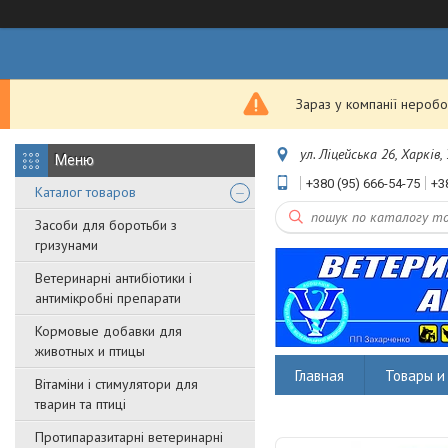
Зараз у компанії неробо
ул. Ліцейська 26, Харків,
+380 (95) 666-54-75
+3
Каталог товаров
Засоби для боротьби з
гризунами
Ветеринарні антибіотики і
антимікробні препарати
Кормовые добавки для
животных и птицы
Главная
Товары и 
Вітаміни і стимулятори для
тварин та птиці
Протипаразитарні ветеринарні