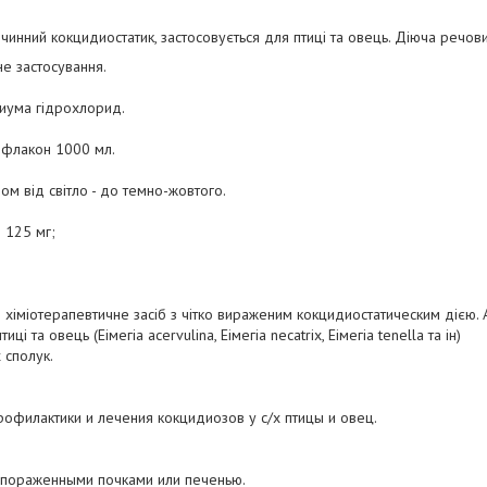
инний кокцидиостатик, застосовується для птиці та овець. Діюча речов
е застосування.
лиума гідрохлорид.
 флакон 1000 мл.
ом від світло - до темно-жовтого.
 125 мг;
іміотерапевтичне засіб з чітко вираженим кокцидиостатическим дією. А
иці та овець (Еімегіа acervulіna, Еімегіа necatrіx, Еімегіа tenella та ін)
 сполук.
офилактики и лечения кокцидиозов у с/х птицы и овец.
 пораженными почками или печенью.