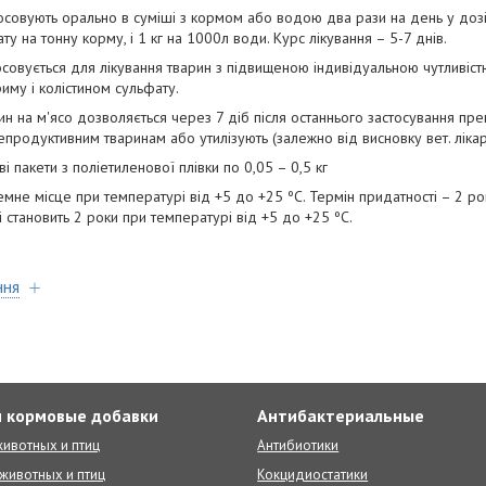
осовують орально в суміші з кормом або водою два рази на день у дозі 
ату на тонну корму, і 1 кг на 1000л води. Курс лікування – 5-7 днів.
осовується для лікування тварин з підвищеною індивідуальною чутливіст
му і колістином сульфату.
ин на м'ясо дозволяється через 7 діб після останнього застосування пр
епродуктивним тваринам або утилізують (залежно від висновку вет. лікар
 пакети з поліетиленової плівки по 0,05 – 0,5 кг
емне місце при температурі від +5 до +25 ºС. Термін придатності – 2 ро
 становить 2 роки при температурі від +5 до +25 ºС.
ння
 кормовые добавки
Антибактериальные
ивотных и птиц
Антибиотики
животных и птиц
Кокцидиостатики