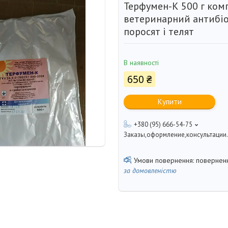
Терфумен-К 500 г ком
ветеринарний антибіо
поросят і телят
В наявності
650 ₴
Купити
+380 (95) 666-54-75
Заказы,оформление,консультации.
поверненн
за домовленістю