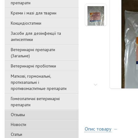
препарати
Креми і мазі для тварин
Кокцидіостатики
Засоби для дезінфекції та
антисептики
Ветеринарні препарати
(Загальне)
Ветеринарні пробіотики
Маткові, гормональні,
протизапальні і
противомаститные препарати
Гомеопатичні ветеринарні
препарати
Отзывы
Новости
Опис товару
Статьи