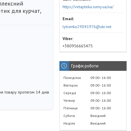
плексний
https://vetapteka.sumy.ua/ua/
тик для курчат,
lytsenko29041976@ukr.net
+380956665475
Графік роботи
Понеділок
09:00
16:00
Вівторок
09:00
16:00
я товару протягом 14 днів
Середа
09:00
16:00
Четвер
09:00
16:00
Пʼятниця
09:00
16:00
Субота
Вихідний
Неділя
Вихідний