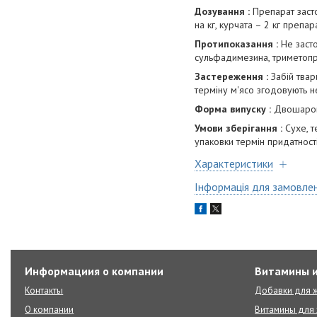
Дозування :
Препарат заст
на кг, курчата – 2 кг препар
Протипоказання :
Не заст
сульфадимезина, триметопри
Застереження :
Забій твар
терміну м'ясо згодовують н
Форма випуску :
Двошарові
Умови зберігання :
Сухе, т
упаковки термін придатності
Характеристики
Інформація для замовле
Информациия о компании
Витамины и
Контакты
Добавки для ж
О компании
Витамины для 