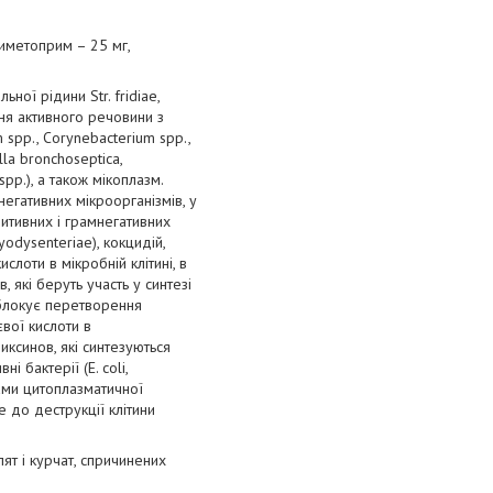
риметоприм – 25 мг,
ної рідини Str. fridiae,
ння активного речовини з
 spp., Corynebacterium spp.,
lla bronchoseptica,
spp.), а також мікоплазм.
егативних мікроорганізмів, у
итивних і грамнегативних
hyodysenteriae), кокцидій,
слоти в мікробній клітині, в
, які беруть участь у синтезі
 блокує перетворення
вої кислоти в
ксинов, які синтезуються
бактерії (E. coli,
ідами цитоплазматичної
е до деструкції клітини
ят і курчат, спричинених