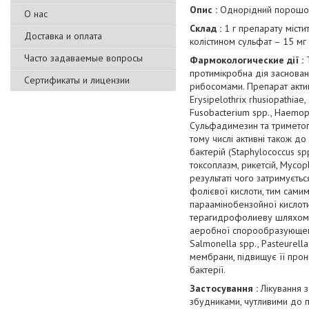
Опис :
Однорідний порошок 
О нас
Склад :
1 г препарату місти
Доставка и оплата
колістином сульфат – 15 мг
Часто задаваемые вопросы
Фармокологические дії :
протимікробна дія заснован
Сертификаты и лицензии
рибосомами. Препарат активн
Erysipelothrix rhusiopathiae,
Fusobacterium spp., Haemophi
Сульфадимезин та триметопр
тому числі активні також д
бактерій (Staphylococcus spp.
токсоплазм, рикетсій, Mycop
результаті чого затримуєтьс
фолієвої кислоти, тим сами
параамінобензойної кислот
терагидрофолиеву шляхом пр
аеробної спорообразующей п
Salmonella spp., Pasteurella
мембрани, підвищує її прони
бактерії.
Застосування :
Лікування 
збудниками, чутливими до 