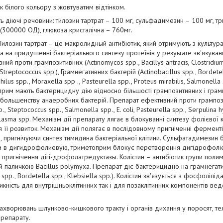
білого кольору з жовтуватим відтінком.
ть діючі речовини: тилозин тартрат – 100 мг, сульфадимезин – 100 мг, т
 (300000 ОД), глюкоза кристалічна – 760мг.
Тилозин тартрат – це макролидный антибіотик, який отримують з культураль
а на придушенні бактеріального синтезу протеїнів у резуьтате зв'язува
ий проти грампозитивних (Actinomycos spp., Bacillys antracis, Clostridium
 Streptococcus spp.), Грамнегативних бактерій (Actinobacillus spp., Bordete
lus spp., Moraxella spp ., Pasteurella spp., Proteus mirabilis, Salmonella 
им мають бактерицидну дію відносно більшості грампозитивних і грамн
о большенству анаеробних бактерій. Препарат ефективний проти грампоз
, Steptococcus spp., Salmonella spp., E. coli, Pasteurella spp., Serpulina 
lasma spp. Механізм дії препарату лягає в блокуванні синтезу фолієвої ки
я її розвиток. Механізм дії полягає в послідовному пригніченні ферментів
м, пригнічуючи синтез тимидина бактеріальної клітини. Сульфатадимезин
и в дигидрофолиевую, триметоприм блокує перетворення дигідрофоліє
игнічення дігі-дрофолатредуктазы. Колістин – антибіотик групи полими
аличкою Bacillus polymyxa. Препарат діє бактерицидно на грамнегативні 
 spp., Bordetella spp., Klebsiella spp.). Колістин зв'язується з фосфоліп
кність для внутрішньоклітинних так і для позаклітинних компонентів вед
захворювань шлунково-кишкового тракту і органів дихання у поросят, тел
препарату.