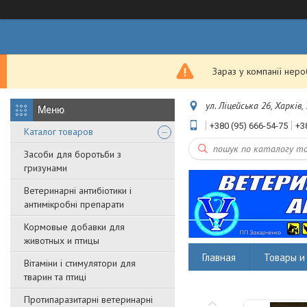
Зараз у компанії нер
ул. Ліцейська 26, Харків,
+380 (95) 666-54-75
+3
Каталог товаров
Засоби для боротьби з
гризунами
Ветеринарні антибіотики і
антимікробні препарати
Кормовые добавки для
животных и птицы
Главная
Товары и 
Вітаміни і стимулятори для
тварин та птиці
Протипаразитарні ветеринарні