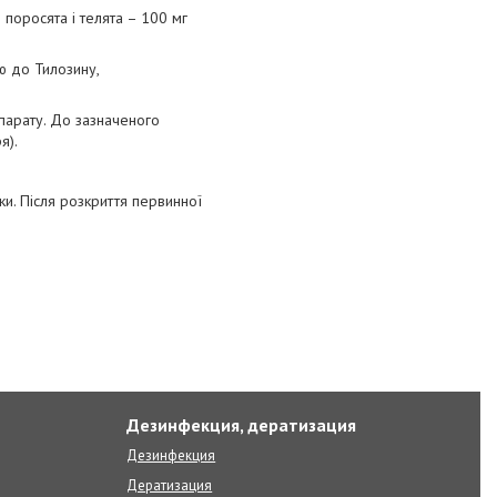
поросята і телята – 100 мг
ю до Тилозину,
епарату. До зазначеного
я).
ки. Після розкриття первинної
Дезинфекция, дератизация
Дезинфекция
Дератизация