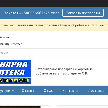
Заказать
+380956665475 Viber
Заказать препараты
обочий час. Замовлення та повідомлення будуть оброблені з 09:00 найбл
 Україна
80 (98) 563-62-73
Ветеринарные препараты и кормовые
добавки от ветаптеки Луценко О.В.
услуги
Отзывы
О нас
Контакты
Доставка и 